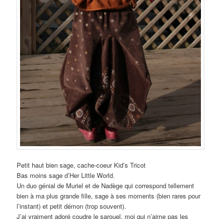
Petit haut bien sage, cache-coeur Kid’s Tricot
Bas moins sage d’Her Little World.
Un duo génial de Muriel et de Nadège qui correspond tellement
bien à ma plus grande fille, sage à ses moments (bien rares pour
l’instant) et petit démon (trop souvent).
J’ai vraiment adoré coudre le sarouel, moi qui n’aime pas les