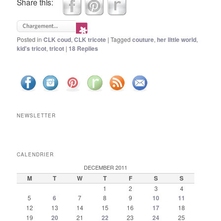
Share this:
Posted in
CLK coud
,
CLK tricote
|
Tagged
couture
,
her little world
,
kid's tricot
,
tricot
|
18
Replies
NEWSLETTER
CALENDRIER
DECEMBER 2011
M
T
W
T
F
S
S
1
2
3
4
5
6
7
8
9
10
11
12
13
14
15
16
17
18
19
20
21
22
23
24
25