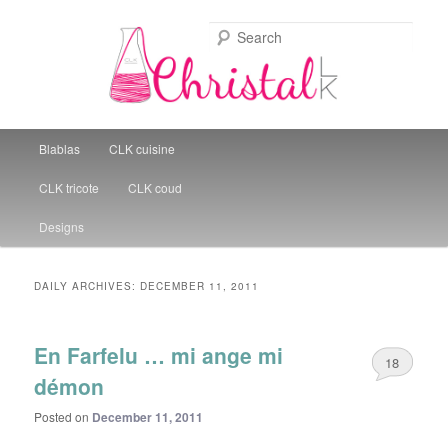
Sear
Christal Little Kitchen
Main menu
Blablas
CLK cuisine
Skip to primary content
Skip to secondary content
CLK tricote
CLK coud
Designs
DAILY ARCHIVES:
DECEMBER 11, 2011
En Farfelu … mi ange mi
18
démon
Posted on
December 11, 2011