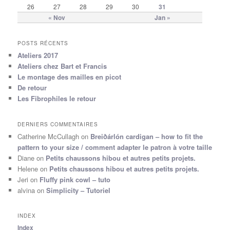
26
27
28
29
30
31
« Nov
Jan »
POSTS RÉCENTS
Ateliers 2017
Ateliers chez Bart et Francis
Le montage des mailles en picot
De retour
Les Fibrophiles le retour
DERNIERS COMMENTAIRES
Catherine McCullagh
on
Breiðárlón cardigan – how to fit the
pattern to your size / comment adapter le patron à votre taille
Diane
on
Petits chaussons hibou et autres petits projets.
Helene
on
Petits chaussons hibou et autres petits projets.
Jeri
on
Fluffy pink cowl – tuto
alvina
on
Simplicity – Tutoriel
INDEX
Index