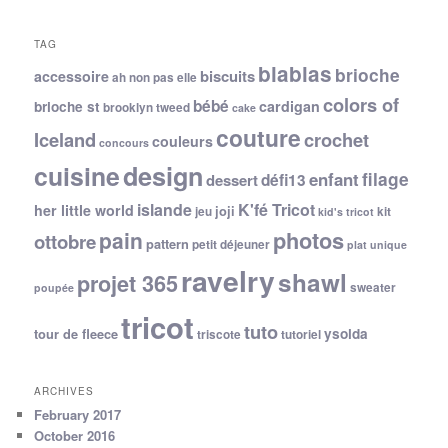
TAG
blablas
brioche
biscuits
accessoire
ah non pas elle
colors of
bébé
cardigan
brioche st
brooklyn tweed
cake
couture
Iceland
crochet
couleurs
concours
cuisine
design
filage
enfant
dessert
défi13
islande
K'fé Tricot
her little world
joji
jeu
kit
kid's tricot
photos
pain
ottobre
pattern
petit déjeuner
plat unique
ravelry
shawl
projet 365
sweater
poupée
tricot
tuto
ysolda
tour de fleece
triscote
tutoriel
ARCHIVES
February 2017
October 2016