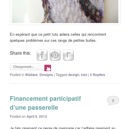
En espérant que ce petit tuto aidera celles qui rencontrent
quelques problèmes sur ces rangs de petites bulles.
Share this:
Posted in
Blablas
,
Designs
|
Tagged
design
,
tuto
|
3
Replies
Financement participatif
3
d’une passerelle
Posted on
April 9, 2014
Je fais rarement ce genre de message car j’adhère rarement au