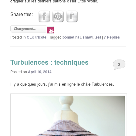
craquer sur les derniers patrons d’Her Little World).
Share this:
Posted in
CLK tricote
|
Tagged
bonnet hat
,
shawl
,
test
|
7
Replies
Turbulences : techniques
3
Posted on
April 10, 2014
Il y a quelques jours, j’ai mis en ligne le châle Turbulences.