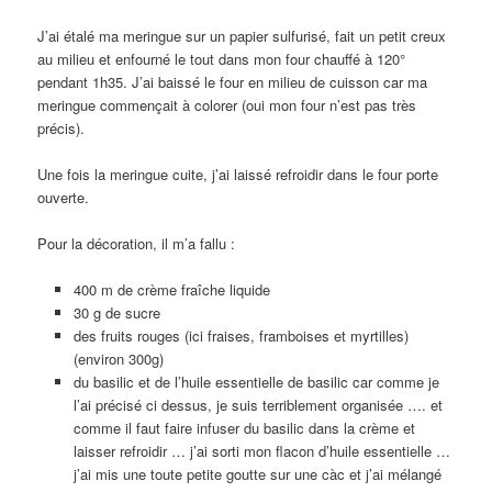
J’ai étalé ma meringue sur un papier sulfurisé, fait un petit creux
au milieu et enfourné le tout dans mon four chauffé à 120°
pendant 1h35. J’ai baissé le four en milieu de cuisson car ma
meringue commençait à colorer (oui mon four n’est pas très
précis).
Une fois la meringue cuite, j’ai laissé refroidir dans le four porte
ouverte.
Pour la décoration, il m’a fallu :
400 m de crème fraîche liquide
30 g de sucre
des fruits rouges (ici fraises, framboises et myrtilles)
(environ 300g)
du basilic et de l’huile essentielle de basilic car comme je
l’ai précisé ci dessus, je suis terriblement organisée …. et
comme il faut faire infuser du basilic dans la crème et
laisser refroidir … j’ai sorti mon flacon d’huile essentielle …
j’ai mis une toute petite goutte sur une càc et j’ai mélangé