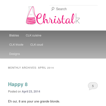
Sear
Christal Little Kitchen
Main menu
Blablas
CLK cuisine
Skip to primary content
Skip to secondary content
CLK tricote
CLK coud
Designs
MONTHLY ARCHIVES:
APRIL 2014
Happy 8
5
Posted on
April 23, 2014
Eh oui, 8 ans pour une grande blonde.