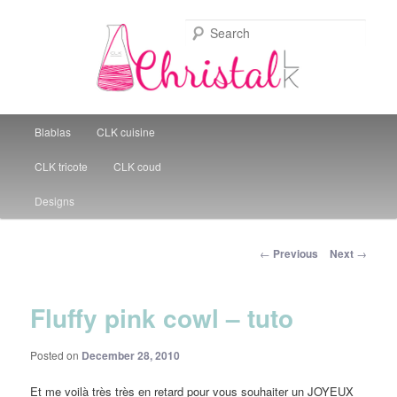
Sear
Christal Little Kitchen
Main menu
Blablas
CLK cuisine
Skip to primary content
CLK tricote
CLK coud
Designs
Post navigation
←
Previous
Next
→
Fluffy pink cowl – tuto
Posted on
December 28, 2010
Et me voilà très très en retard pour vous souhaiter un JOYEUX