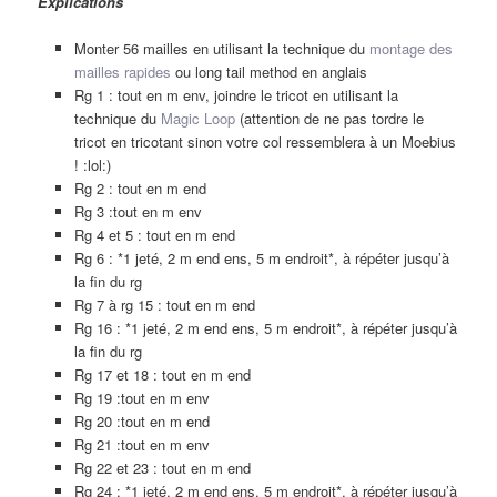
Explications
Monter 56 mailles en utilisant la technique du
montage des
mailles rapides
ou long tail method en anglais
Rg 1 : tout en m env, joindre le tricot en utilisant la
technique du
Magic Loop
(attention de ne pas tordre le
tricot en tricotant sinon votre col ressemblera à un Moebius
! :lol:)
Rg 2 : tout en m end
Rg 3 :tout en m env
Rg 4 et 5 : tout en m end
Rg 6 : *1 jeté, 2 m end ens, 5 m endroit*, à répéter jusqu’à
la fin du rg
Rg 7 à rg 15 : tout en m end
Rg 16 : *1 jeté, 2 m end ens, 5 m endroit*, à répéter jusqu’à
la fin du rg
Rg 17 et 18 : tout en m end
Rg 19 :tout en m env
Rg 20 :tout en m end
Rg 21 :tout en m env
Rg 22 et 23 : tout en m end
Rg 24 : *1 jeté, 2 m end ens, 5 m endroit*, à répéter jusqu’à