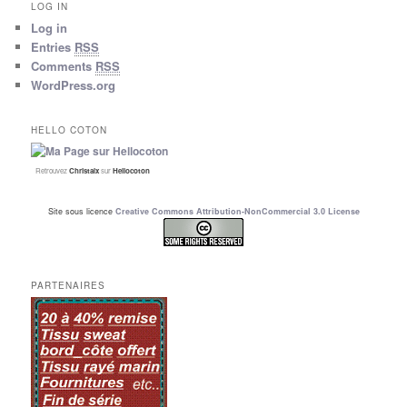
LOG IN
Log in
Entries
RSS
Comments
RSS
WordPress.org
HELLO COTON
Retrouvez
Christalx
sur
Hellocoton
Site sous licence
Creative Commons Attribution-NonCommercial 3.0 License
PARTENAIRES