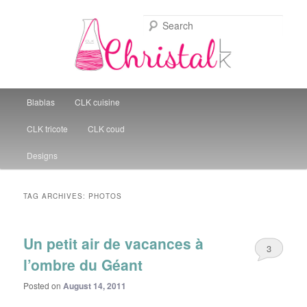
Sear
Christal Little Kitchen
Main menu
Blablas
CLK cuisine
Skip to primary content
Skip to secondary content
CLK tricote
CLK coud
Designs
TAG ARCHIVES:
PHOTOS
Un petit air de vacances à
3
l’ombre du Géant
Posted on
August 14, 2011