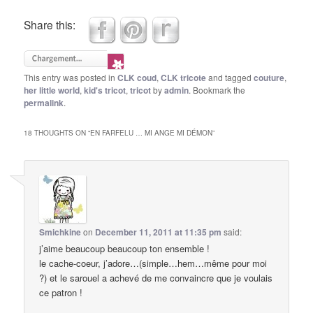
Share this:
This entry was posted in
CLK coud
,
CLK tricote
and tagged
couture
,
her little world
,
kid's tricot
,
tricot
by
admin
. Bookmark the
permalink
.
18 THOUGHTS ON “
EN FARFELU … MI ANGE MI DÉMON
”
Smichkine
on
December 11, 2011 at 11:35 pm
said:
j’aime beaucoup beaucoup ton ensemble !
le cache-coeur, j’adore…(simple…hem…même pour moi
?) et le sarouel a achevé de me convaincre que je voulais
ce patron !