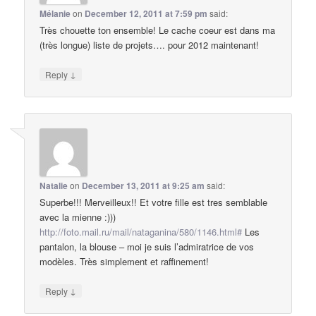
Mélanie
on
December 12, 2011 at 7:59 pm
said:
Très chouette ton ensemble! Le cache coeur est dans ma
(très longue) liste de projets…. pour 2012 maintenant!
↓
Reply
Natalie
on
December 13, 2011 at 9:25 am
said:
Superbe!!! Merveilleux!! Et votre fille est tres semblable
avec la mienne :)))
http://foto.mail.ru/mail/nataganina/580/1146.html#
Les
pantalon, la blouse – moi je suis l’admiratrice de vos
modèles. Très simplement et raffinement!
↓
Reply