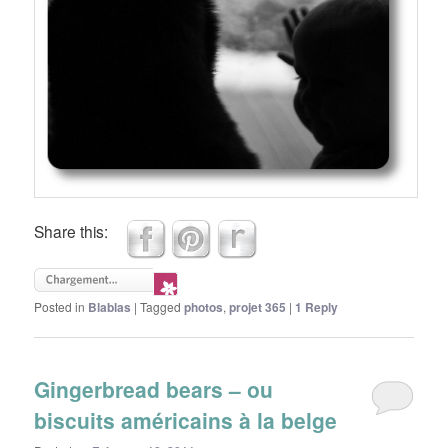
Share this:
Posted in
Blablas
|
Tagged
photos
,
projet 365
|
1
Reply
Gingerbread bears – ou
biscuits américains à la belge