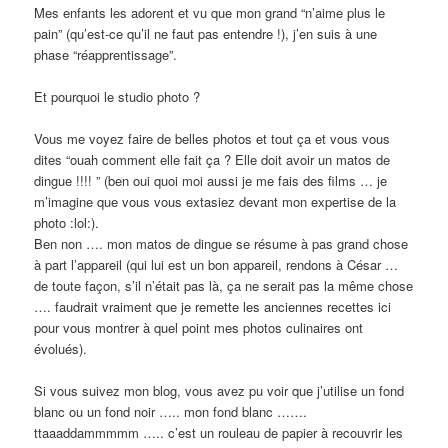
Mes enfants les adorent et vu que mon grand “n’aime plus le
pain” (qu’est-ce qu’il ne faut pas entendre !), j’en suis à une
phase “réapprentissage”.
Et pourquoi le studio photo ?
Vous me voyez faire de belles photos et tout ça et vous vous
dites “ouah comment elle fait ça ? Elle doit avoir un matos de
dingue !!!! ” (ben oui quoi moi aussi je me fais des films … je
m’imagine que vous vous extasiez devant mon expertise de la
photo :lol:).
Ben non …. mon matos de dingue se résume à pas grand chose
à part l’appareil (qui lui est un bon appareil, rendons à César …
de toute façon, s’il n’était pas là, ça ne serait pas la même chose
…. faudrait vraiment que je remette les anciennes recettes ici
pour vous montrer à quel point mes photos culinaires ont
évolués).
Si vous suivez mon blog, vous avez pu voir que j’utilise un fond
blanc ou un fond noir ….. mon fond blanc …….
ttaaaddammmmm ….. c’est un rouleau de papier à recouvrir les