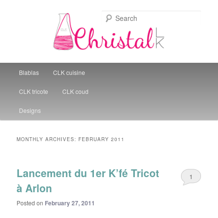
Sear
Christal Little Kitchen
Main menu
Blablas
CLK cuisine
Skip to primary content
Skip to secondary content
CLK tricote
CLK coud
Designs
MONTHLY ARCHIVES:
FEBRUARY 2011
Lancement du 1er K’fé Tricot
1
à Arlon
Posted on
February 27, 2011