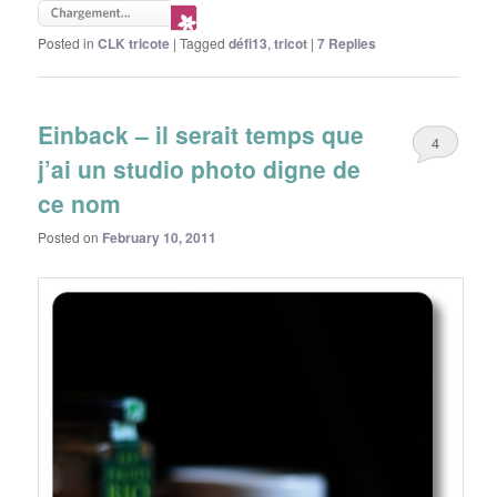
Posted in
CLK tricote
|
Tagged
défi13
,
tricot
|
7
Replies
Einback – il serait temps que
4
j’ai un studio photo digne de
ce nom
Posted on
February 10, 2011