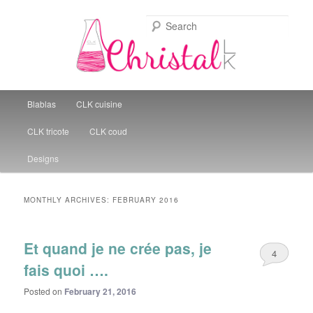
Sear
Christal Little Kitchen
Main menu
Blablas
CLK cuisine
Skip to primary content
Skip to secondary content
CLK tricote
CLK coud
Designs
MONTHLY ARCHIVES:
FEBRUARY 2016
Et quand je ne crée pas, je
4
fais quoi ….
Posted on
February 21, 2016