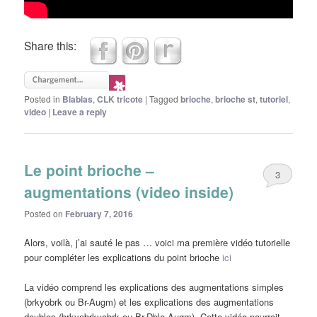
Share this:
Posted in
Blablas
,
CLK tricote
|
Tagged
brioche
,
brioche st
,
tutoriel
,
video
|
Leave a reply
Le point brioche –
3
augmentations (video inside)
Posted on
February 7, 2016
Alors, voilà, j’ai sauté le pas … voici ma première vidéo tutorielle
pour compléter les explications du point brioche
ici
La vidéo comprend les explications des augmentations simples
(brkyobrk ou Br-Augm) et les explications des augmentations
doubles (brkyobrkyobrk ou Br-Dble Augm). Cette vidéo pourrait