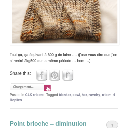
Tout ça, ça équivant à 800 g de laine …. (j’ose vous dire que j’en
ai rentré 2kg500 sur la même période … hem …)
Share this:
Posted in
CLK tricote
|
Tagged
blanket
,
cowl
,
hat
,
ravelry
,
tricot
|
4
Replies
Point brioche – diminution
1