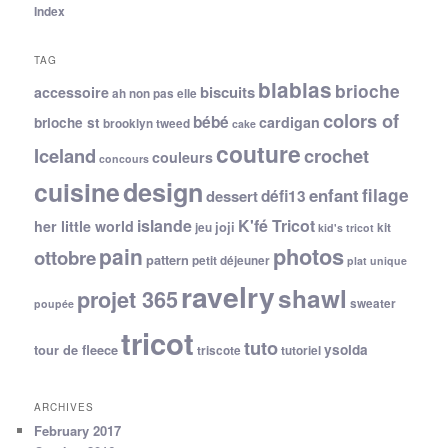
Index
TAG
blablas
brioche
biscuits
accessoire
ah non pas elle
colors of
bébé
cardigan
brioche st
brooklyn tweed
cake
couture
Iceland
crochet
couleurs
concours
cuisine
design
filage
enfant
dessert
défi13
islande
K'fé Tricot
her little world
joji
jeu
kit
kid's tricot
photos
pain
ottobre
pattern
petit déjeuner
plat unique
ravelry
shawl
projet 365
sweater
poupée
tricot
tuto
ysolda
tour de fleece
triscote
tutoriel
ARCHIVES
February 2017