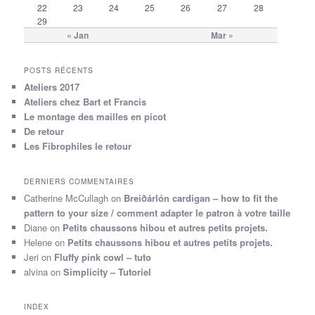
22
23
24
25
26
27
28
29
« Jan
Mar »
POSTS RÉCENTS
Ateliers 2017
Ateliers chez Bart et Francis
Le montage des mailles en picot
De retour
Les Fibrophiles le retour
DERNIERS COMMENTAIRES
Catherine McCullagh
on
Breiðárlón cardigan – how to fit the
pattern to your size / comment adapter le patron à votre taille
Diane
on
Petits chaussons hibou et autres petits projets.
Helene
on
Petits chaussons hibou et autres petits projets.
Jeri
on
Fluffy pink cowl – tuto
alvina
on
Simplicity – Tutoriel
INDEX