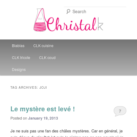
Sear
Christal Little Kitchen
Main menu
Blablas
CLK cuisine
Skip to primary content
Skip to secondary content
CLK tricote
CLK coud
Designs
TAG ARCHIVES:
JOJI
Le mystère est levé !
7
Posted on
January 19, 2013
Je ne suis pas une fan des châles mystères. Car en général, je