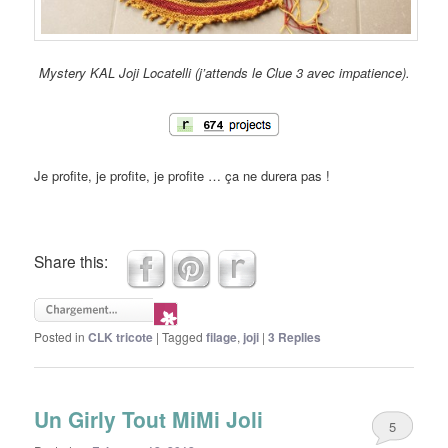
Mystery KAL Joji Locatelli (j’attends le Clue 3 avec impatience).
Je profite, je profite, je profite … ça ne durera pas !
Share this:
Posted in
CLK tricote
|
Tagged
filage
,
joji
|
3
Replies
Un Girly Tout MiMi Joli
5