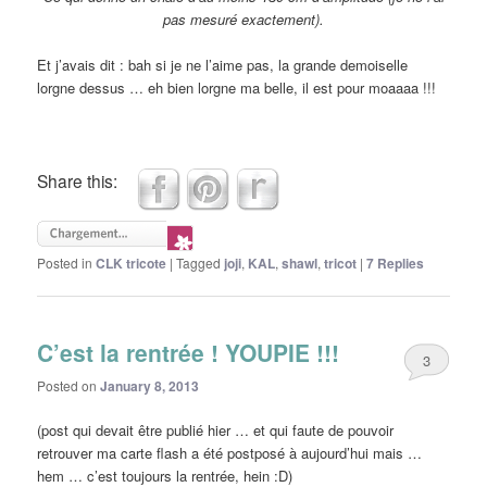
pas mesuré exactement).
Et j’avais dit : bah si je ne l’aime pas, la grande demoiselle
lorgne dessus … eh bien lorgne ma belle, il est pour moaaaa !!!
Share this:
Posted in
CLK tricote
|
Tagged
joji
,
KAL
,
shawl
,
tricot
|
7
Replies
C’est la rentrée ! YOUPIE !!!
3
Posted on
January 8, 2013
(post qui devait être publié hier … et qui faute de pouvoir
retrouver ma carte flash a été postposé à aujourd’hui mais …
hem … c’est toujours la rentrée, hein :D)