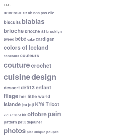
TAG
accessoire
ah non pas elle
blablas
biscuits
brioche
brioche st
brooklyn
bébé
cardigan
tweed
cake
colors of Iceland
couleurs
concours
couture
crochet
cuisine
design
enfant
dessert
défi13
filage
her little world
islande
K'fé Tricot
joji
jeu
pain
ottobre
kit
kid's tricot
pattern
petit déjeuner
photos
plat unique
poupée