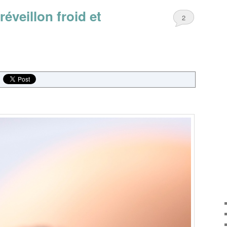
éveillon froid et
2