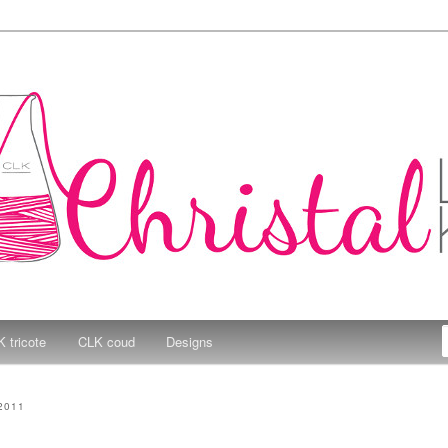
e Kitchen
 tricote
CLK coud
Designs
2011