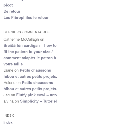
picot
De retour
Les Fibrophiles le retour
DERNIERS COMMENTAIRES
Catherine McCullagh
on
Breiðárlón cardigan – how to
fit the pattern to your size /
comment adapter le patron à
votre taille
Diane
on
Petits chaussons
hibou et autres petits projets.
Helene
on
Petits chaussons
hibou et autres petits projets.
Jeri
on
Fluffy pink cowl – tuto
alvina
on
Simplicity – Tutoriel
INDEX
Index