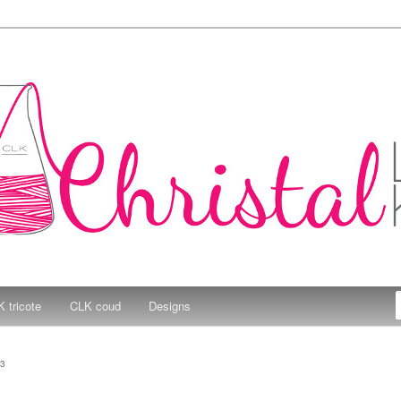
e Kitchen
 tricote
CLK coud
Designs
3