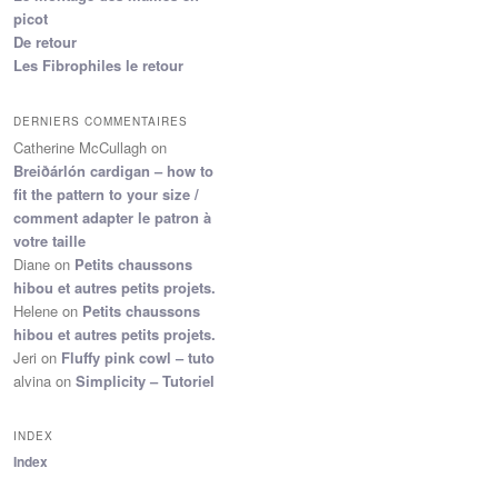
picot
De retour
Les Fibrophiles le retour
DERNIERS COMMENTAIRES
Catherine McCullagh
on
Breiðárlón cardigan – how to
fit the pattern to your size /
comment adapter le patron à
votre taille
Diane
on
Petits chaussons
hibou et autres petits projets.
Helene
on
Petits chaussons
hibou et autres petits projets.
Jeri
on
Fluffy pink cowl – tuto
alvina
on
Simplicity – Tutoriel
INDEX
Index