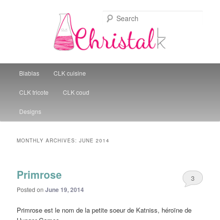
Sear
Christal Little Kitchen
Main menu
Blablas
CLK cuisine
Skip to primary content
Skip to secondary content
CLK tricote
CLK coud
Designs
MONTHLY ARCHIVES:
JUNE 2014
Primrose
3
Posted on
June 19, 2014
Primrose est le nom de la petite soeur de Katniss, héroïne de