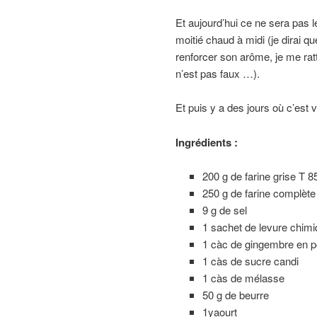
Et aujourd’hui ce ne sera pas le
moitié chaud à midi (je dirai q
renforcer son arôme, je me ra
n’est pas faux …).
Et puis y a des jours où c’est 
Ingrédients :
200 g de farine grise T 8
250 g de farine complète 
9 g de sel
1 sachet de levure chimi
1 càc de gingembre en 
1 càs de sucre candi
1 càs de mélasse
50 g de beurre
1yaourt