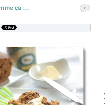
comme ça …
11