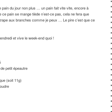
 pain du jour non plus … un pain fait vite vite, encore à
ue ce pain se mange tiède n’est-ce pas, cela ne fera que
ttrape aux branches comme je peux … Le pire c’est que ce
vendredi et vive le week-end quoi !
5
de petit épeautre
que (soit 11g)
poudre