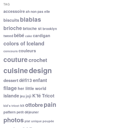
TAG
accessoire
ah non pas elle
blablas
biscuits
brioche
brioche st
brooklyn
bébé
cardigan
tweed
cake
colors of Iceland
couleurs
concours
couture
crochet
cuisine
design
enfant
dessert
défi13
filage
her little world
islande
K'fé Tricot
joji
jeu
pain
ottobre
kit
kid's tricot
pattern
petit déjeuner
photos
plat unique
poupée