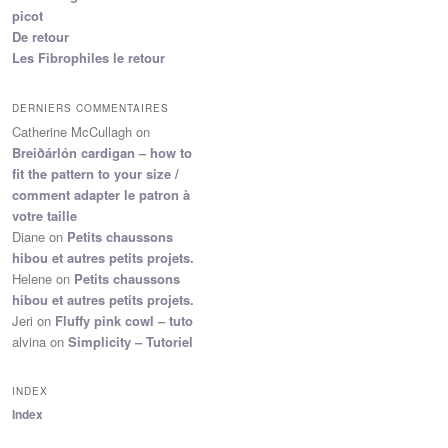
picot
De retour
Les Fibrophiles le retour
DERNIERS COMMENTAIRES
Catherine McCullagh
on
Breiðárlón cardigan – how to
fit the pattern to your size /
comment adapter le patron à
votre taille
Diane
on
Petits chaussons
hibou et autres petits projets.
Helene
on
Petits chaussons
hibou et autres petits projets.
Jeri
on
Fluffy pink cowl – tuto
alvina
on
Simplicity – Tutoriel
INDEX
Index