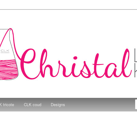
e Kitchen
 tricote
CLK coud
Designs