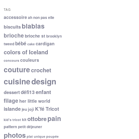
TAG
accessoire
ah non pas elle
blablas
biscuits
brioche
brioche st
brooklyn
bébé
cardigan
tweed
cake
colors of Iceland
couleurs
concours
couture
crochet
cuisine
design
enfant
dessert
défi13
filage
her little world
islande
K'fé Tricot
joji
jeu
pain
ottobre
kit
kid's tricot
pattern
petit déjeuner
photos
plat unique
poupée