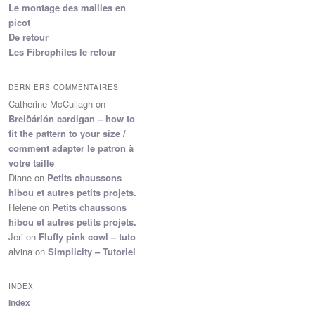
Le montage des mailles en
picot
De retour
Les Fibrophiles le retour
DERNIERS COMMENTAIRES
Catherine McCullagh
on
Breiðárlón cardigan – how to
fit the pattern to your size /
comment adapter le patron à
votre taille
Diane
on
Petits chaussons
hibou et autres petits projets.
Helene
on
Petits chaussons
hibou et autres petits projets.
Jeri
on
Fluffy pink cowl – tuto
alvina
on
Simplicity – Tutoriel
INDEX
Index