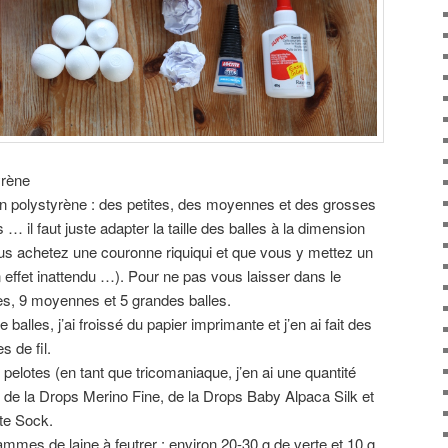
yrène
 en polystyrène : des petites, des moyennes et des grosses
s … il faut juste adapter la taille des balles à la dimension
us achetez une couronne riquiqui et que vous y mettez un
n effet inattendu …). Pour ne pas vous laisser dans le
ites, 9 moyennes et 5 grandes balles.
 balles, j’ai froissé du papier imprimante et j’en ai fait des
s de fil.
 pelotes (en tant que tricomaniaque, j’en ai une quantité
 ici de la Drops Merino Fine, de la Drops Baby Alpaca Silk et
ite Sock.
ammes de laine à feutrer : environ 20-30 g de verte et 10 g