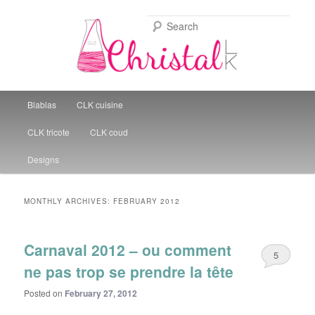
Sear
Christal Little Kitchen
Main menu
Blablas
CLK cuisine
Skip to primary content
Skip to secondary content
CLK tricote
CLK coud
Designs
MONTHLY ARCHIVES:
FEBRUARY 2012
Carnaval 2012 – ou comment
5
ne pas trop se prendre la tête
Posted on
February 27, 2012