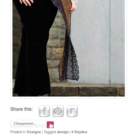
Share this:
Posted in
Designs
|
Tagged
design
|
4
Replies