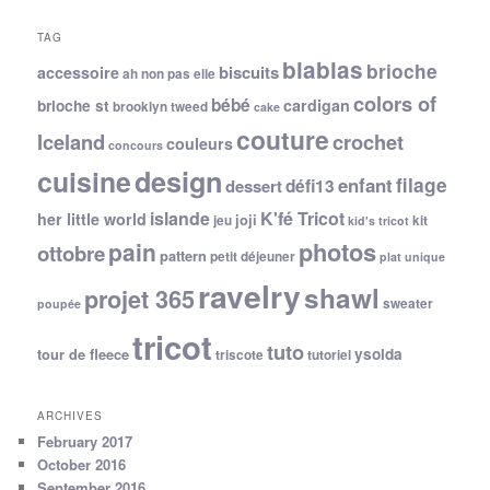
TAG
blablas
brioche
biscuits
accessoire
ah non pas elle
colors of
bébé
cardigan
brioche st
brooklyn tweed
cake
couture
Iceland
crochet
couleurs
concours
cuisine
design
filage
enfant
dessert
défi13
islande
K'fé Tricot
her little world
joji
jeu
kit
kid's tricot
photos
pain
ottobre
pattern
petit déjeuner
plat unique
ravelry
shawl
projet 365
sweater
poupée
tricot
tuto
ysolda
tour de fleece
triscote
tutoriel
ARCHIVES
February 2017
October 2016
September 2016