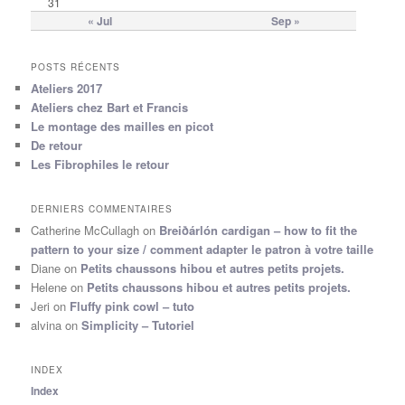
31
« Jul
Sep »
POSTS RÉCENTS
Ateliers 2017
Ateliers chez Bart et Francis
Le montage des mailles en picot
De retour
Les Fibrophiles le retour
DERNIERS COMMENTAIRES
Catherine McCullagh
on
Breiðárlón cardigan – how to fit the
pattern to your size / comment adapter le patron à votre taille
Diane
on
Petits chaussons hibou et autres petits projets.
Helene
on
Petits chaussons hibou et autres petits projets.
Jeri
on
Fluffy pink cowl – tuto
alvina
on
Simplicity – Tutoriel
INDEX
Index