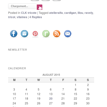
Posted in
CLK tricote
|
Tagged
atelieralfa
,
cardigan
,
lilou
,
ravely
,
tricot
,
vilaines
|
4
Replies
NEWSLETTER
CALENDRIER
AUGUST 2015
M
T
W
T
F
S
S
1
2
3
4
5
6
7
8
9
10
11
12
13
14
15
16
17
18
19
20
21
22
23
24
25
26
27
28
29
30