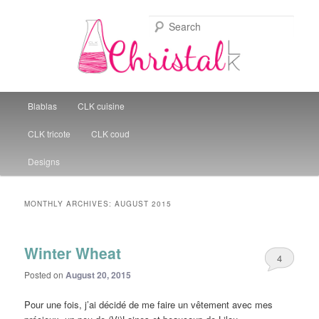
Sear
Christal Little Kitchen
Main menu
Blablas
CLK cuisine
Skip to primary content
Skip to secondary content
CLK tricote
CLK coud
Designs
MONTHLY ARCHIVES:
AUGUST 2015
Winter Wheat
4
Posted on
August 20, 2015
Pour une fois, j’ai décidé de me faire un vêtement avec mes