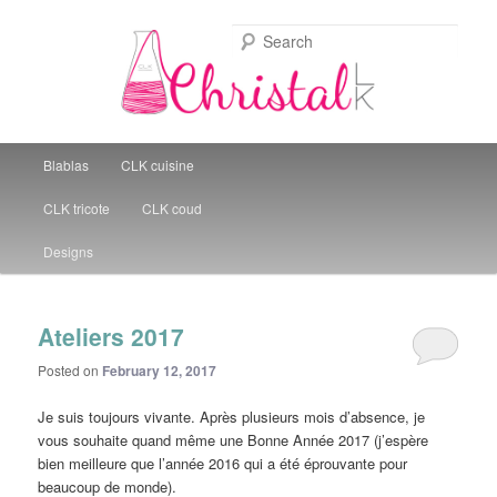
Sear
Christal Little Kitchen
Main menu
Blablas
CLK cuisine
Skip to primary content
Skip to secondary content
CLK tricote
CLK coud
Designs
Ateliers 2017
Posted on
February 12, 2017
Je suis toujours vivante. Après plusieurs mois d’absence, je
vous souhaite quand même une Bonne Année 2017 (j’espère
bien meilleure que l’année 2016 qui a été éprouvante pour
beaucoup de monde).