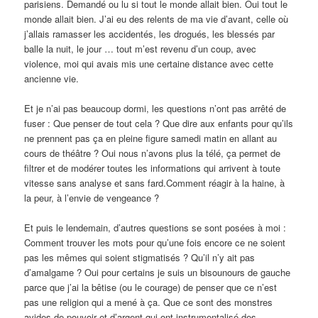
parisiens. Demandé ou lu si tout le monde allait bien. Oui tout le
monde allait bien. J’ai eu des relents de ma vie d’avant, celle où
j’allais ramasser les accidentés, les drogués, les blessés par
balle la nuit, le jour … tout m’est revenu d’un coup, avec
violence, moi qui avais mis une certaine distance avec cette
ancienne vie.
Et je n’ai pas beaucoup dormi, les questions n’ont pas arrêté de
fuser : Que penser de tout cela ? Que dire aux enfants pour qu’ils
ne prennent pas ça en pleine figure samedi matin en allant au
cours de théâtre ? Oui nous n’avons plus la télé, ça permet de
filtrer et de modérer toutes les informations qui arrivent à toute
vitesse sans analyse et sans fard.Comment réagir à la haine, à
la peur, à l’envie de vengeance ?
Et puis le lendemain, d’autres questions se sont posées à moi :
Comment trouver les mots pour qu’une fois encore ce ne soient
pas les mêmes qui soient stigmatisés ? Qu’il n’y ait pas
d’amalgame ? Oui pour certains je suis un bisounours de gauche
parce que j’ai la bêtise (ou le courage) de penser que ce n’est
pas une religion qui a mené à ça. Que ce sont des monstres
avides de pouvoir et d’argent qui ont instrumentalisé des