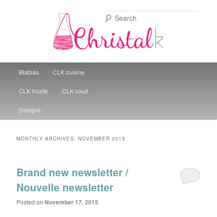
Sear
Christal Little Kitchen
Main menu
Blablas
CLK cuisine
Skip to primary content
Skip to secondary content
CLK tricote
CLK coud
Designs
MONTHLY ARCHIVES:
NOVEMBER 2015
Brand new newsletter /
Nouvelle newsletter
Posted on
November 17, 2015