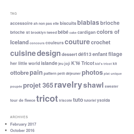
TAG
blablas
brioche
biscuits
accessoire
ah non pas elle
colors of
bébé
cardigan
brioche st
brooklyn tweed
cake
couture
Iceland
crochet
couleurs
concours
cuisine
design
filage
enfant
dessert
défi13
islande
K'fé Tricot
her little world
joji
jeu
kit
kid's tricot
photos
pain
ottobre
pattern
petit déjeuner
plat unique
ravelry
shawl
projet 365
sweater
poupée
tricot
tuto
ysolda
tour de fleece
triscote
tutoriel
ARCHIVES
February 2017
October 2016