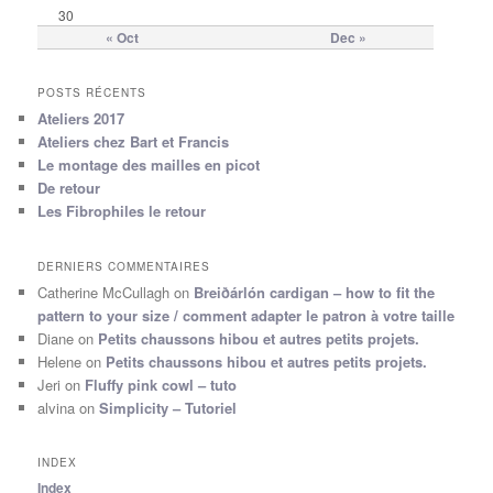
30
« Oct
Dec »
POSTS RÉCENTS
Ateliers 2017
Ateliers chez Bart et Francis
Le montage des mailles en picot
De retour
Les Fibrophiles le retour
DERNIERS COMMENTAIRES
Catherine McCullagh
on
Breiðárlón cardigan – how to fit the
pattern to your size / comment adapter le patron à votre taille
Diane
on
Petits chaussons hibou et autres petits projets.
Helene
on
Petits chaussons hibou et autres petits projets.
Jeri
on
Fluffy pink cowl – tuto
alvina
on
Simplicity – Tutoriel
INDEX
Index