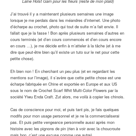
Laine Holst Garn pour les fleurs (reste de mon plaid)
J’ai trouvé il y a maintenant plusieurs semaines une image
lorsque je me perdais dans les méandres d’internet. Une photo
d’écharpe au crochet, photo qui tout de suite m’a fait envie. Il
fallait que je la fasse ! Bon après plusieurs semaines d’autres en
cours terminés (et d’en cours commencés et d’en cours encore
en cours …), je me décide enfin à m’atteler à la tâche (et à me
dire que peut-être bien qu’il existe un tuto sur le net pour cette
petite chose).
Eh bien non ! En cherchant un peu plus (et en regardant les
mentions sur l’image), il s’avère que cette petite chose est une
écharpe fabriquée en Chine et exportée en Europe et aux US
sous le nom de Crochet Scarf Whit Multi-Color Flowers par la
société Yiwu Enda Craft. Zut alors, me voilà à copier les chinois.
Cas de conscience pour moi, et puis tant pis, je fais quelques
modifs pour mon usage personnel et je ne la commercialiserai
pas. Et puis petite vengeance personnelle aussi après mon
histoire avec les pignons de pin (rien à voir avec la choucroute
mais bon, c’est une excuse comme une autre).