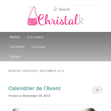
Sear
Christal Little Kitchen
Main menu
Blablas
CLK cuisine
Skip to primary content
Skip to secondary content
CLK tricote
CLK coud
Designs
MONTHLY ARCHIVES:
NOVEMBER 2010
Calendrier de l’Avent
9
Posted on
November 29, 2010