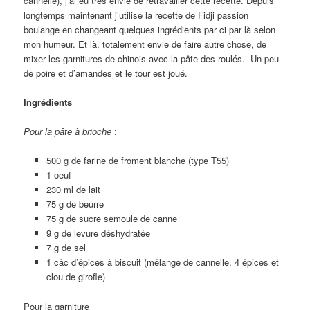
cannelle), j’ai eu très envie de retravailler cette recette. Depuis
longtemps maintenant j’utilise la recette de Fidji passion
boulange en changeant quelques ingrédients par ci par là selon
mon humeur. Et là, totalement envie de faire autre chose, de
mixer les garnitures de chinois avec la pâte des roulés. Un peu
de poire et d’amandes et le tour est joué.
Ingrédients
Pour la pâte à brioche
:
500 g de farine de froment blanche (type T55)
1 oeuf
230 ml de lait
75 g de beurre
75 g de sucre semoule de canne
9 g de levure déshydratée
7 g de sel
1 càc d’épices à biscuit (mélange de cannelle, 4 épices et
clou de girofle)
Pour la garniture