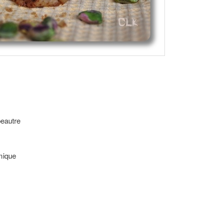
peautre
mique