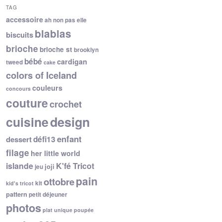
TAG
accessoire
ah non pas elle
blablas
biscuits
brioche
brioche st
brooklyn
bébé
cardigan
tweed
cake
colors of Iceland
couleurs
concours
couture
crochet
cuisine
design
enfant
dessert
défi13
filage
her little world
islande
K'fé Tricot
joji
jeu
pain
ottobre
kit
kid's tricot
pattern
petit déjeuner
photos
plat unique
poupée