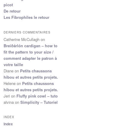
picot
De retour
Les Fibrophiles le retour
DERNIERS COMMENTAIRES
Catherine McCullagh
on
Breiðárlón cardigan – how to
fit the pattern to your size /
comment adapter le patron à
votre taille
Diane
on
Petits chaussons
hibou et autres petits projets.
Helene
on
Petits chaussons
hibou et autres petits projets.
Jeri
on
Fluffy pink cowl – tuto
alvina
on
Simplicity – Tutoriel
INDEX
Index