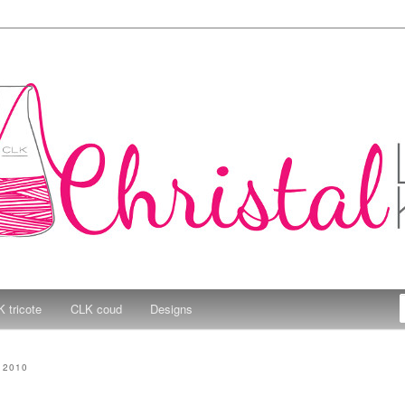
e Kitchen
 tricote
CLK coud
Designs
 2010