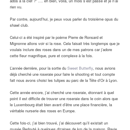
ados à la clef ?” …. eh bien, voilà, un mois s’est passé et je n’ai
rien vu.
Par contre, aujourd’hui, je peux vous parler du troisième opus du
shawl club.
Celui-ci a été inspiré par le poème Pierre de Ronsard et
Mignonne allons voir si la rose. Cela faisait très longtemps que je
voulais inclure des roses dans un de mes patrons car j’adore
cette fleur magnifique, pure et complexe à la fois.
L’année dernière, pour la sortie du
Sweet Butterfly
, nous avions
déjà cherché une roseraie pour faire le shooting et tout compte
fait nous avons choisi les tulipes au parc de la Tête d’Or à Lyon.
Cette année encore, j’ai cherché une roseraie, étonnant à quel
point il est difficile de trouver une roseraie dans le coin alors que
le Luxembourg était bien avant d’être une place financière, la
véritable nurserie des roses en Europe.
Cette fois-ci, j’ai bien trouvé, j’ai découvert qu’il existait un
musée Redouté à quelques dizaines de km de la maison. Ravie