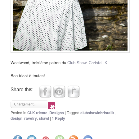
Weetwood, troisième patron du
Club Shawl ChristalLK
Bon tricot à toutes!
Share this:
Posted in
CLK tricote
,
Designs
|
Tagged
clubshawlchristallk
,
design
,
ravelry
,
shawl
|
1
Reply