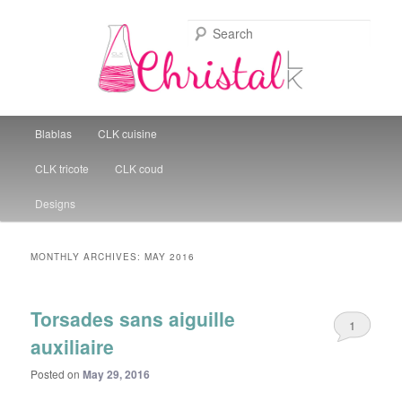
Sear
Christal Little Kitchen
Main menu
Blablas
CLK cuisine
Skip to primary content
Skip to secondary content
CLK tricote
CLK coud
Designs
MONTHLY ARCHIVES:
MAY 2016
Torsades sans aiguille
1
auxiliaire
Posted on
May 29, 2016