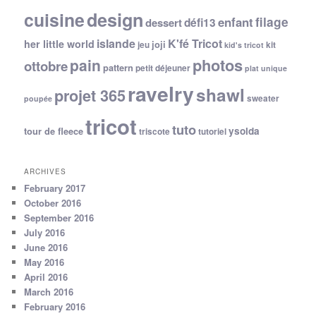
cuisine
design
filage
enfant
dessert
défi13
islande
K'fé Tricot
her little world
joji
jeu
kit
kid's tricot
photos
pain
ottobre
pattern
petit déjeuner
plat unique
ravelry
shawl
projet 365
sweater
poupée
tricot
tuto
ysolda
tour de fleece
triscote
tutoriel
ARCHIVES
February 2017
October 2016
September 2016
July 2016
June 2016
May 2016
April 2016
March 2016
February 2016