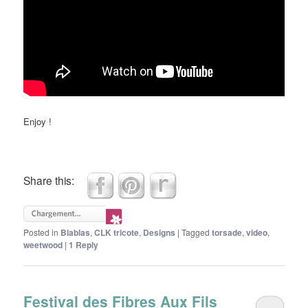
Enjoy !
Share this:
Posted in
Blablas
,
CLK tricote
,
Designs
|
Tagged
torsade
,
video
,
weetwood
|
1
Reply
Festival des Fibres Aux Fils