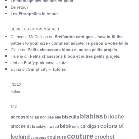
Le montage des mailles en picot
De retour
Les Fibrophiles le retour
DERNIERS COMMENTAIRES
Catherine McCullagh
on
Breiðárlón cardigan – how to fit the
pattern to your size / comment adapter le patron à votre taille
Diane
on
Petits chaussons hibou et autres petits projets.
Helene
on
Petits chaussons hibou et autres petits projets.
Jeri
on
Fluffy pink cowl – tuto
alvina
on
Simplicity – Tutoriel
INDEX
Index
TAG
blablas
brioche
biscuits
accessoire
ah non pas elle
colors of
bébé
cardigan
brioche st
brooklyn tweed
cake
couture
Iceland
crochet
couleurs
concours