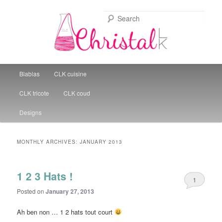
Sear
Christal Little Kitchen
Main menu
Blablas
CLK cuisine
Skip to primary content
Skip to secondary content
CLK tricote
CLK coud
Designs
MONTHLY ARCHIVES:
JANUARY 2013
1 2 3 Hats !
1
Posted on
January 27, 2013
Ah ben non … 1 2 hats tout court