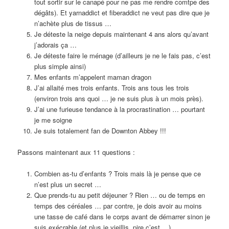
tout sortir sur le canapé pour ne pas me rendre comtpe des
dégâts). Et yarnaddict et fiberaddict ne veut pas dire que je
n’achète plus de tissus …
Je déteste la neige depuis maintenant 4 ans alors qu’avant
j’adorais ça …
Je déteste faire le ménage (d’ailleurs je ne le fais pas, c’est
plus simple ainsi)
Mes enfants m’appelent maman dragon
J’ai allaité mes trois enfants. Trois ans tous les trois
(environ trois ans quoi … je ne suis plus à un mois près).
J’ai une furieuse tendance à la procrastination … pourtant
je me soigne
Je suis totalement fan de Downton Abbey !!!
Passons maintenant aux 11 questions :
Combien as-tu d’enfants ? Trois mais là je pense que ce
n’est plus un secret …
Que prends-tu au petit déjeuner ? Rien … ou de temps en
temps des céréales … par contre, je dois avoir au moins
une tasse de café dans le corps avant de démarrer sinon je
suis exécrable (et plus je vieillis, pire c’est …)