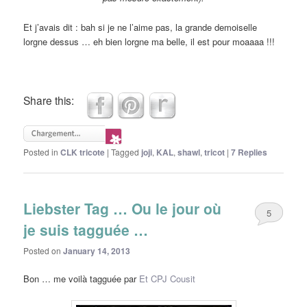
Et j’avais dit : bah si je ne l’aime pas, la grande demoiselle
lorgne dessus … eh bien lorgne ma belle, il est pour moaaaa !!!
Share this:
Posted in
CLK tricote
|
Tagged
joji
,
KAL
,
shawl
,
tricot
|
7
Replies
Liebster Tag … Ou le jour où
5
je suis tagguée …
Posted on
January 14, 2013
Bon … me voilà tagguée par
Et CPJ Cousit