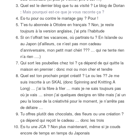
Quel est le dernier blog que tu as visité ? Le blog de Dorian
:
Mais pourquoi est-ce que je vous raconte ça ?
Es-tu pour ou contre le mariage gay ? Pour !
T’es-tu abonnée à Ottobre en français ? Non, je reste
toujours à la version anglaise, j’ai pris l’habitude
Si on t’offrait tes vacances, où partirais-tu ? En Islande ou
au Japon (d’ailleurs, ce n’est pas mon cadeau
d’anniversaire, mon petit mari chéri ??? … qui ne tente rien
n’a rien ….)
Qui sort les poubelles chez toi ? ça dépend de qui quitte la
maison en premier : donc moi ou mon cher et tendre
Quel est ton prochain projet créatif ? Le ou les ?? Je me
suis inscrite à un SKAL (donc Spinning and Knitting A
Long) … j’ai la fibre à filer … mais je ne sais toujours pas
où je vais … sinon j’ai quelques designs en tête mais j’ai un
peu la loose de la créativité pour le moment, je n’arrête pas
de défaire …
Tu offres plutôt des chocolats, des fleurs ou une création ?
ça dépend qui reçoit le cadeau … donc les trois
Es-tu une JCA ? Non plus maintenant, même si je couds
encore de temps en temps du Japonais