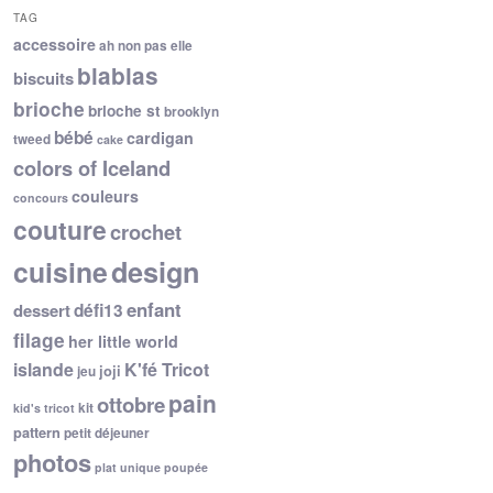
TAG
accessoire
ah non pas elle
blablas
biscuits
brioche
brioche st
brooklyn
bébé
cardigan
tweed
cake
colors of Iceland
couleurs
concours
couture
crochet
cuisine
design
enfant
dessert
défi13
filage
her little world
islande
K'fé Tricot
joji
jeu
pain
ottobre
kit
kid's tricot
pattern
petit déjeuner
photos
plat unique
poupée