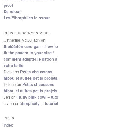
picot
De retour
Les Fibrophiles le retour
DERNIERS COMMENTAIRES
Catherine McCullagh
on
Breiðárlón cardigan – how to
fit the pattern to your size /
comment adapter le patron à
votre taille
Diane
on
Petits chaussons
hibou et autres petits projets.
Helene
on
Petits chaussons
hibou et autres petits projets.
Jeri
on
Fluffy pink cowl – tuto
alvina
on
Simplicity – Tutoriel
INDEX
Index