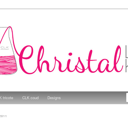
e Kitchen
 tricote
CLK coud
Designs
2011