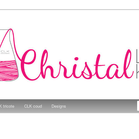
e Kitchen
 tricote
CLK coud
Designs