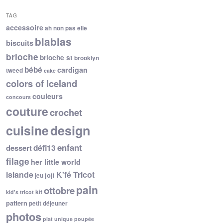
TAG
accessoire
ah non pas elle
blablas
biscuits
brioche
brioche st
brooklyn
bébé
cardigan
tweed
cake
colors of Iceland
couleurs
concours
couture
crochet
cuisine
design
enfant
dessert
défi13
filage
her little world
islande
K'fé Tricot
joji
jeu
pain
ottobre
kit
kid's tricot
pattern
petit déjeuner
photos
plat unique
poupée