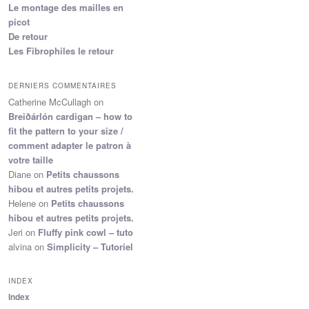
Le montage des mailles en
picot
De retour
Les Fibrophiles le retour
DERNIERS COMMENTAIRES
Catherine McCullagh
on
Breiðárlón cardigan – how to
fit the pattern to your size /
comment adapter le patron à
votre taille
Diane
on
Petits chaussons
hibou et autres petits projets.
Helene
on
Petits chaussons
hibou et autres petits projets.
Jeri
on
Fluffy pink cowl – tuto
alvina
on
Simplicity – Tutoriel
INDEX
Index