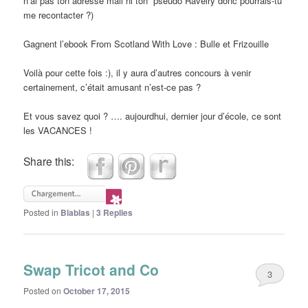
n’ai pas ton adresse mail ni ton pseudo Ravelry donc pourrais-tu
me recontacter ?)
Gagnent l’ebook From Scotland With Love : Bulle et Frizouille
Voilà pour cette fois :), il y aura d’autres concours à venir
certainement, c’était amusant n’est-ce pas ?
Et vous savez quoi ? …. aujourdhui, dernier jour d’école, ce sont
les VACANCES !
Share this:
Posted in
Blablas
|
3
Replies
Swap Tricot and Co
3
Posted on
October 17, 2015