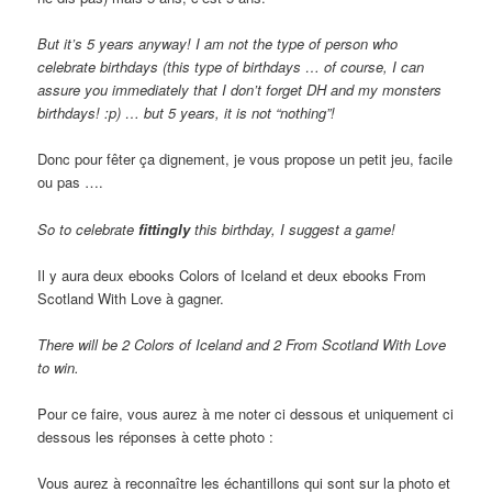
But it’s 5 years anyway! I am not the type of person who
celebrate birthdays (this type of birthdays … of course, I can
assure you immediately that I don’t forget DH and my monsters
birthdays! :p) … but 5 years, it is not “nothing”!
Donc pour fêter ça dignement, je vous propose un petit jeu, facile
ou pas ….
So to celebrate
fittingly
this birthday, I suggest a game!
Il y aura deux ebooks Colors of Iceland et deux ebooks From
Scotland With Love à gagner.
There will be 2 Colors of Iceland and 2 From Scotland With Love
to win.
Pour ce faire, vous aurez à me noter ci dessous et uniquement ci
dessous les réponses à cette photo :
Vous aurez à reconnaître les échantillons qui sont sur la photo et