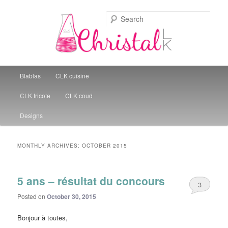
Sear
Christal Little Kitchen
Main menu
Blablas
CLK cuisine
Skip to primary content
Skip to secondary content
CLK tricote
CLK coud
Designs
MONTHLY ARCHIVES:
OCTOBER 2015
5 ans – résultat du concours
3
Posted on
October 30, 2015
Bonjour à toutes,