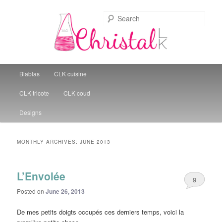
Sear
Christal Little Kitchen
Main menu
Blablas
CLK cuisine
Skip to primary content
Skip to secondary content
CLK tricote
CLK coud
Designs
MONTHLY ARCHIVES:
JUNE 2013
L’Envolée
9
Posted on
June 26, 2013
De mes petits doigts occupés ces derniers temps, voici la