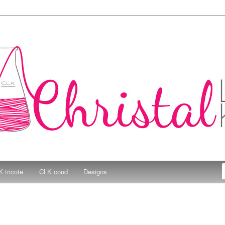
e Kitchen
 tricote
CLK coud
Designs