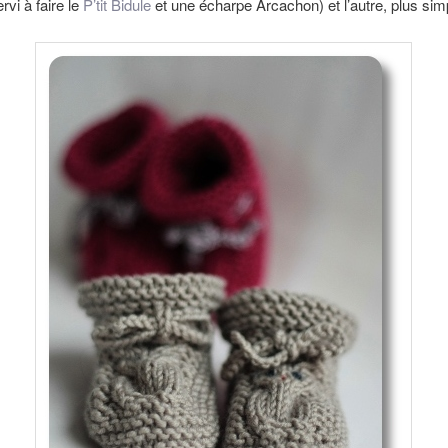
rvi à faire le
P’tit Bidule
et une écharpe Arcachon) et l’autre, plus simp