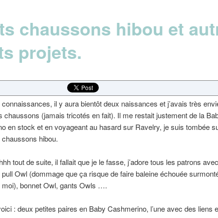
its chaussons hibou et aut
ts projets.
onnaissances, il y aura bientôt deux naissances et j’avais très envi
es chaussons (jamais tricotés en fait). Il me restait justement de la Ba
 en stock et en voyageant au hasard sur Ravelry, je suis tombée s
 chaussons hibou.
 tout de suite, il fallait que je le fasse, j’adore tous les patrons avec
 pull Owl (dommage que ça risque de faire baleine échouée surmont
r moi), bonnet Owl, gants Owls ….
oici : deux petites paires en Baby Cashmerino, l’une avec des liens