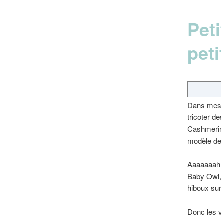
Pet
peti
Dans mes c
tricoter d
Cashmerino
modèle de
Aaaaaaahhhh
Baby Owl,
hiboux su
Donc les v