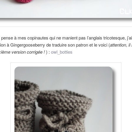
ense à mes copinautes qui ne manient pas l’anglais tricotesque, j’
ion à Gingergooseberry de traduire son patron et le voici (
attention, il 
ième version corrigée !
) :
owl_botties