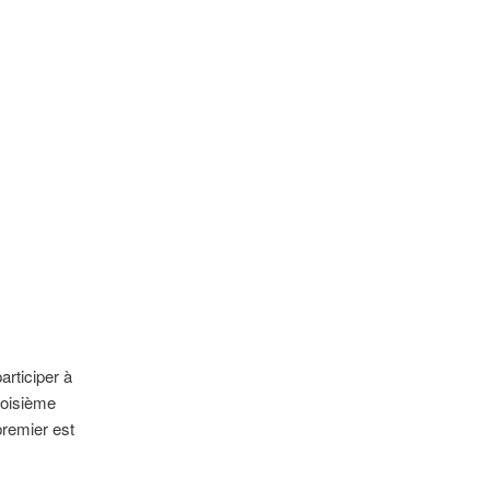
articiper à
roisième
premier est