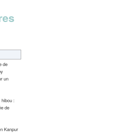
res
e de
by
ur un
 hibou :
ée de
 en Kanpur