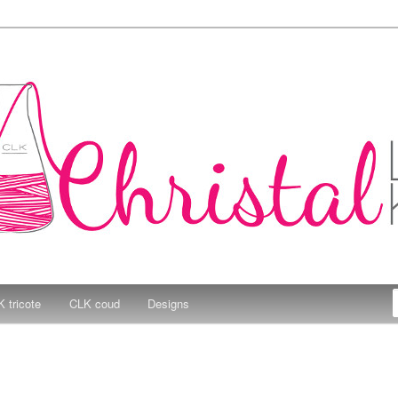
e Kitchen
 tricote
CLK coud
Designs