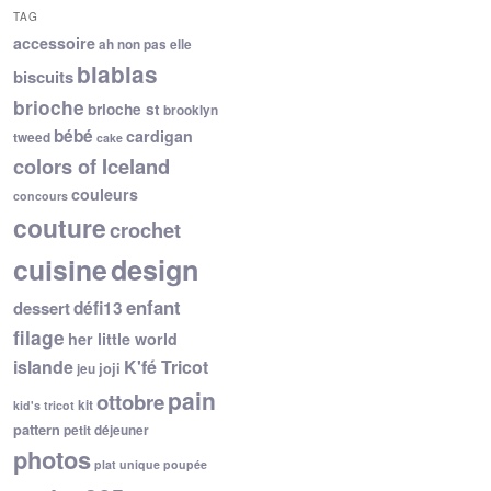
TAG
accessoire
ah non pas elle
blablas
biscuits
brioche
brioche st
brooklyn
bébé
cardigan
tweed
cake
colors of Iceland
couleurs
concours
couture
crochet
cuisine
design
enfant
dessert
défi13
filage
her little world
islande
K'fé Tricot
joji
jeu
pain
ottobre
kit
kid's tricot
pattern
petit déjeuner
photos
plat unique
poupée