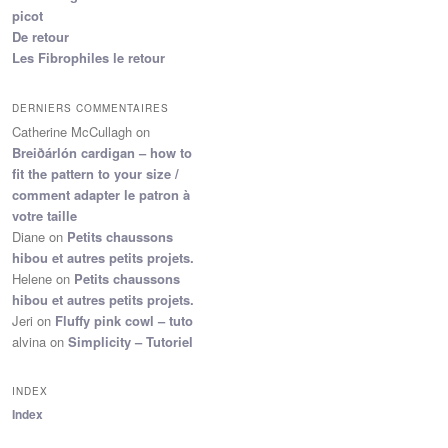
picot
De retour
Les Fibrophiles le retour
DERNIERS COMMENTAIRES
Catherine McCullagh
on
Breiðárlón cardigan – how to
fit the pattern to your size /
comment adapter le patron à
votre taille
Diane
on
Petits chaussons
hibou et autres petits projets.
Helene
on
Petits chaussons
hibou et autres petits projets.
Jeri
on
Fluffy pink cowl – tuto
alvina
on
Simplicity – Tutoriel
INDEX
Index