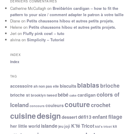
DERNIERS COMMENTAIRES
Catherine McCullagh
on
Breiðárlón cardigan – how to fit the
pattern to your size / comment adapter le patron à votre taille
Diane
on
Petits chaussons hibou et autres petits projets.
Helene
on
Petits chaussons hibou et autres petits projets.
Jeri
on
Fluffy pink cowl – tuto
alvina
on
Simplicity – Tutoriel
INDEX
Index
TAG
blablas
brioche
biscuits
accessoire
ah non pas elle
colors of
bébé
cardigan
brioche st
brooklyn tweed
cake
couture
Iceland
crochet
couleurs
concours
cuisine
design
filage
enfant
dessert
défi13
islande
K'fé Tricot
her little world
joji
jeu
kit
kid's tricot