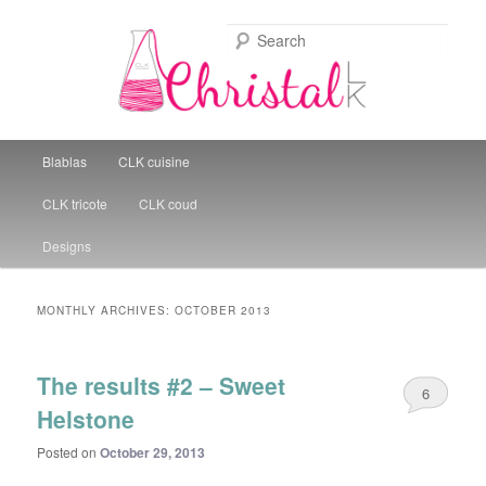
Sear
Christal Little Kitchen
Main menu
Blablas
CLK cuisine
Skip to primary content
Skip to secondary content
CLK tricote
CLK coud
Designs
MONTHLY ARCHIVES:
OCTOBER 2013
The results #2 – Sweet
6
Helstone
Posted on
October 29, 2013