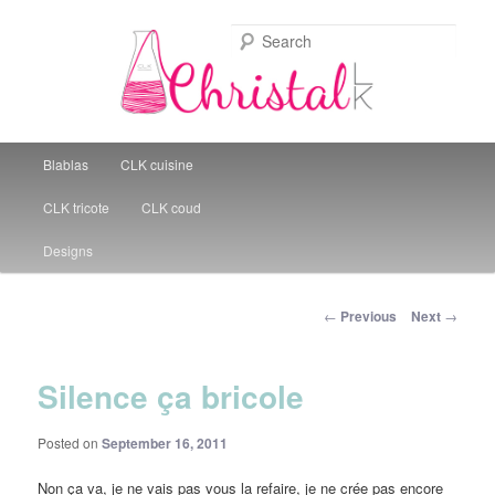
Sear
Christal Little Kitchen
Main menu
Blablas
CLK cuisine
Skip to primary content
CLK tricote
CLK coud
Designs
Post navigation
←
Previous
Next
→
Silence ça bricole
Posted on
September 16, 2011
Non ça va, je ne vais pas vous la refaire, je ne crée pas encore