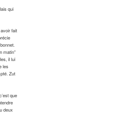
ais qui
avoir fait
précie
n bonnet.
in matin”
s, il lui
e les
pté. Zut
c’est que
ntendre
ou deux