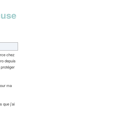
cuse
orce chez
éro depuis
 protéger
pour ma
s que j’ai