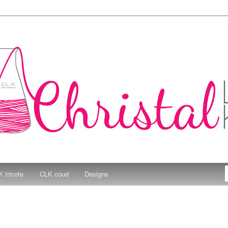
e Kitchen
 tricote
CLK coud
Designs