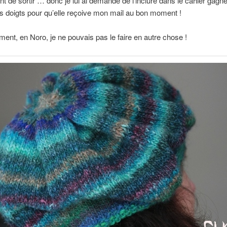
t de sortir … donc je lui ai demandé de l’inclure dans le cahier gagn
es doigts pour qu’elle reçoive mon mail au bon moment !
ent, en Noro, je ne pouvais pas le faire en autre chose !