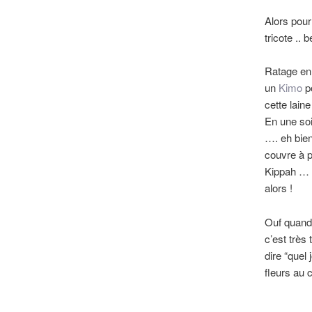
Alors pou
tricote ..
Ratage en 
un
Kimo
p
cette laine
En une soir
…. eh bien,
couvre à p
Kippah … p
alors !
Ouf quand 
c’est très
dire “quel
fleurs au 