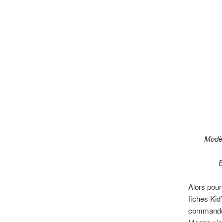
Modèl
B
Alors pour
fiches Kid’
commande c