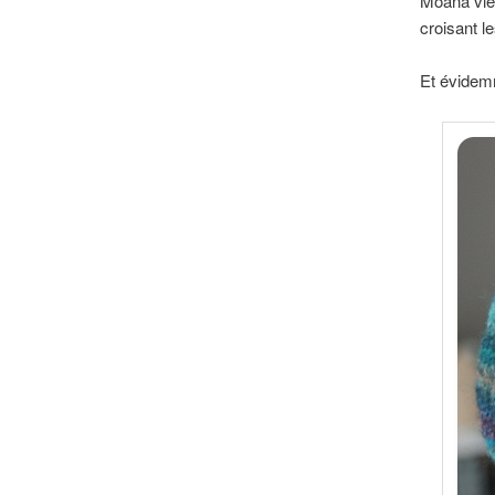
Moana vien
croisant l
Et évidemm