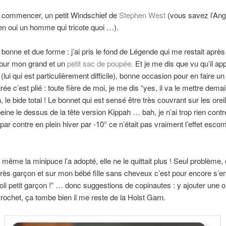
r commencer, un petit Windschief de
Stephen West
(vous savez l’Angl
 ben oui un homme qui tricote quoi …).
bonne et due forme : j’ai pris le fond de Légende qui me restait après 
our mon grand et un
petit sac de poupée.
Et je me dis que vu qu’il ap
 (lui qui est particulièrement difficile), bonne occasion pour en faire u
ée c’est plié : toute fière de moi, je me dis “yes, il va le mettre dema
 le bide total ! Le bonnet qui est sensé être très couvrant sur les oreille
eine le dessus de la tête version Kippah … bah, je n’ai trop rien contr
ar contre en plein hiver par -10° ce n’était pas vraiment l’effet escom
même la minipuce l’a adopté, elle ne le quittait plus ! Seul problème, 
 très garçon et sur mon bébé fille sans cheveux c’est pour encore s’e
 joli petit garçon !” … donc suggestions de copinautes : y ajouter une 
crochet, ça tombe bien il me reste de la Holst Garn.