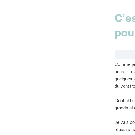
C’es
pour
Comme je v
nous … d’a
quelques j
du vent fro
Ooohhhh c
grande et
Je vais pou
réussi à n