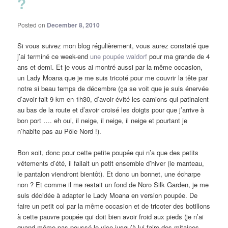
?
Posted on
December 8, 2010
Si vous suivez mon blog régulièrement, vous aurez constaté que
j’ai terminé ce week-end
une poupée waldorf
pour ma grande de 4
ans et demi. Et je vous ai montré aussi par la même occasion,
un Lady Moana que je me suis tricoté pour me couvrir la tête par
notre si beau temps de décembre (ça se voit que je suis énervée
d’avoir fait 9 km en 1h30, d’avoir évité les camions qui patinaient
au bas de la route et d’avoir croisé les doigts pour que j’arrive à
bon port …. eh oui, il neige, il neige, il neige et pourtant je
n’habite pas au Pôle Nord !).
Bon soit, donc pour cette petite poupée qui n’a que des petits
vêtements d’été, il fallait un petit ensemble d’hiver (le manteau,
le pantalon viendront bientôt). Et donc un bonnet, une écharpe
non ? Et comme il me restait un fond de Noro Silk Garden, je me
suis décidée à adapter le Lady Moana en version poupée. De
faire un petit col par la même occasion et de tricoter des botillons
à cette pauvre poupée qui doit bien avoir froid aux pieds (je n’ai
quand même pas poussé le vice jusqu’à lui faire des mitaines ….