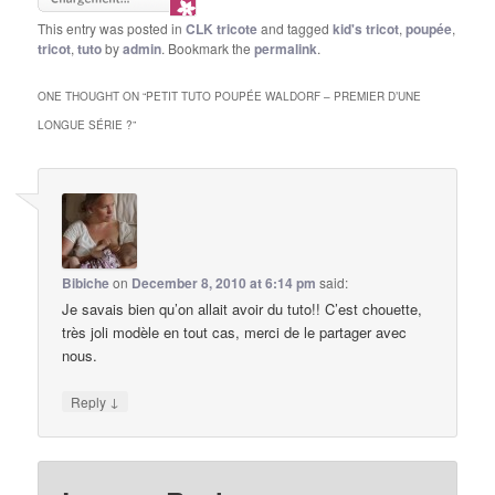
This entry was posted in
CLK tricote
and tagged
kid's tricot
,
poupée
,
tricot
,
tuto
by
admin
. Bookmark the
permalink
.
ONE THOUGHT ON “
PETIT TUTO POUPÉE WALDORF – PREMIER D’UNE
LONGUE SÉRIE ?
”
Bibiche
on
December 8, 2010 at 6:14 pm
said:
Je savais bien qu’on allait avoir du tuto!! C’est chouette,
très joli modèle en tout cas, merci de le partager avec
nous.
↓
Reply