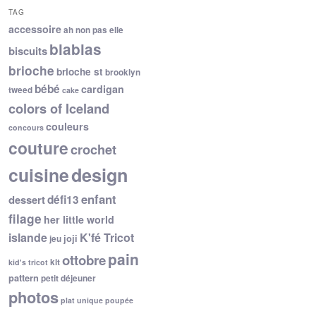
TAG
accessoire
ah non pas elle
blablas
biscuits
brioche
brioche st
brooklyn
bébé
cardigan
tweed
cake
colors of Iceland
couleurs
concours
couture
crochet
cuisine
design
enfant
dessert
défi13
filage
her little world
islande
K'fé Tricot
joji
jeu
pain
ottobre
kit
kid's tricot
pattern
petit déjeuner
photos
plat unique
poupée