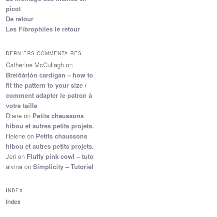
picot
De retour
Les Fibrophiles le retour
DERNIERS COMMENTAIRES
Catherine McCullagh
on
Breiðárlón cardigan – how to
fit the pattern to your size /
comment adapter le patron à
votre taille
Diane
on
Petits chaussons
hibou et autres petits projets.
Helene
on
Petits chaussons
hibou et autres petits projets.
Jeri
on
Fluffy pink cowl – tuto
alvina
on
Simplicity – Tutoriel
INDEX
Index