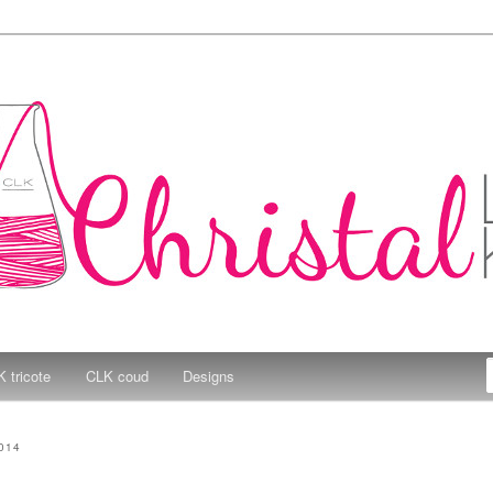
e Kitchen
 tricote
CLK coud
Designs
014