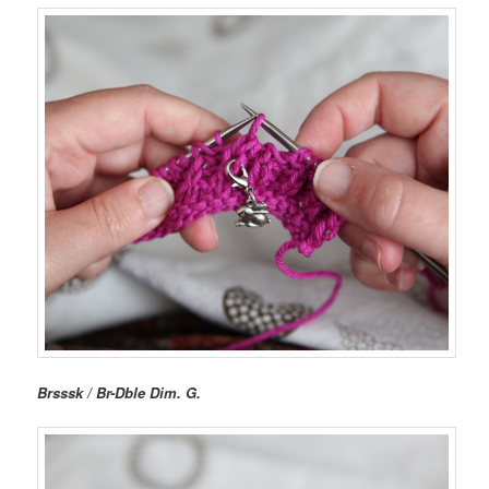
Brsssk / Br-Dble Dim. G.