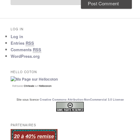
LOG IN
Log in
Entries
RSS
Comments
RSS
WordPress.org
HELLO COTON
Retrouvez
Christalx
sur
Hellocoton
Site sous licence
Creative Commons Attribution-NonCommercial 3.0 License
PARTENAIRES