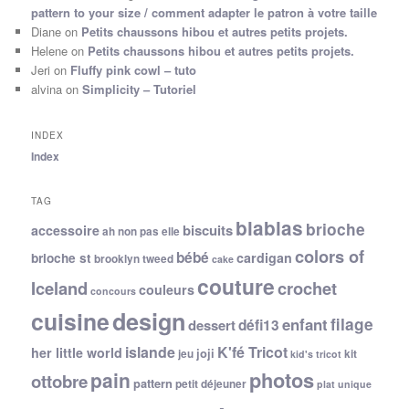
pattern to your size / comment adapter le patron à votre taille
Diane
on
Petits chaussons hibou et autres petits projets.
Helene
on
Petits chaussons hibou et autres petits projets.
Jeri
on
Fluffy pink cowl – tuto
alvina
on
Simplicity – Tutoriel
INDEX
Index
TAG
blablas
brioche
biscuits
accessoire
ah non pas elle
colors of
bébé
cardigan
brioche st
brooklyn tweed
cake
couture
Iceland
crochet
couleurs
concours
cuisine
design
filage
enfant
dessert
défi13
islande
K'fé Tricot
her little world
joji
jeu
kit
kid's tricot
photos
pain
ottobre
pattern
petit déjeuner
plat unique