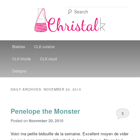
Sear
Christal Little Kitchen
Main menu
Blablas
CLK cuisine
Skip to primary content
Skip to secondary content
CLK tricote
CLK coud
Designs
DAILY ARCHIVES:
NOVEMBER 20, 2010
Penelope the Monster
5
Posted on
November 20, 2010
Voici ma petite bidouille de la semaine. Excellent moyen de vider