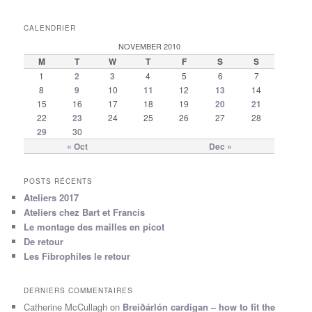
CALENDRIER
NOVEMBER 2010
M
T
W
T
F
S
S
1
2
3
4
5
6
7
8
9
10
11
12
13
14
15
16
17
18
19
20
21
22
23
24
25
26
27
28
29
30
« Oct
Dec »
POSTS RÉCENTS
Ateliers 2017
Ateliers chez Bart et Francis
Le montage des mailles en picot
De retour
Les Fibrophiles le retour
DERNIERS COMMENTAIRES
Catherine McCullagh
on
Breiðárlón cardigan – how to fit the