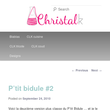
Sear
Christal Little Kitchen
Main menu
Blablas
CLK cuisine
Skip to primary content
CLK tricote
CLK coud
Designs
Post navigation
←
Previous
Next
→
P’tit bidule #2
Posted on
September 24, 2010
Voici la deuxième version plus classe du P’tit Bidule … et je le