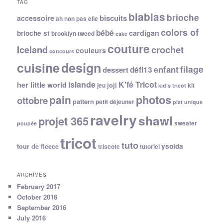
TAG
blablas
brioche
biscuits
accessoire
ah non pas elle
colors of
bébé
cardigan
brioche st
brooklyn tweed
cake
couture
Iceland
crochet
couleurs
concours
cuisine
design
filage
enfant
dessert
défi13
islande
K'fé Tricot
her little world
joji
jeu
kit
kid's tricot
photos
pain
ottobre
pattern
petit déjeuner
plat unique
ravelry
shawl
projet 365
sweater
poupée
tricot
tuto
ysolda
tour de fleece
triscote
tutoriel
ARCHIVES
February 2017
October 2016
September 2016
July 2016