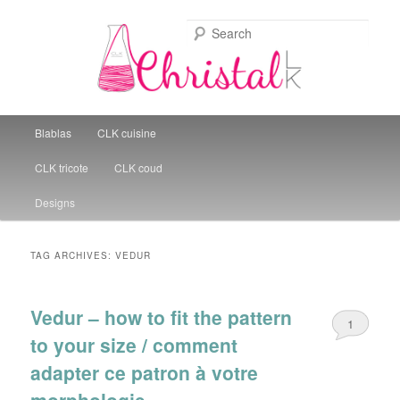
Sear
Christal Little Kitchen
Main menu
Blablas
CLK cuisine
Skip to primary content
Skip to secondary content
CLK tricote
CLK coud
Designs
TAG ARCHIVES:
VEDUR
Vedur – how to fit the pattern
1
to your size / comment
adapter ce patron à votre