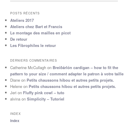
POSTS RÉCENTS
Ateliers 2017
Ateliers chez Bart et Francis
Le montage des mailles en picot
De retour
Les Fibrophiles le retour
DERNIERS COMMENTAIRES
Catherine McCullagh
on
Breiðárlón cardigan – how to fit the
pattern to your size / comment adapter le patron à votre taille
Diane
on
Petits chaussons hibou et autres petits projets.
Helene
on
Petits chaussons hibou et autres petits projets.
Jeri
on
Fluffy pink cowl – tuto
alvina
on
Simplicity – Tutoriel
INDEX
Index