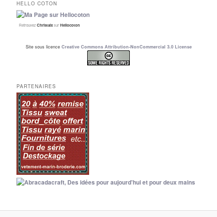
HELLO COTON
Retrouvez
Christalx
sur
Hellocoton
Site sous licence
Creative Commons Attribution-NonCommercial 3.0 License
PARTENAIRES