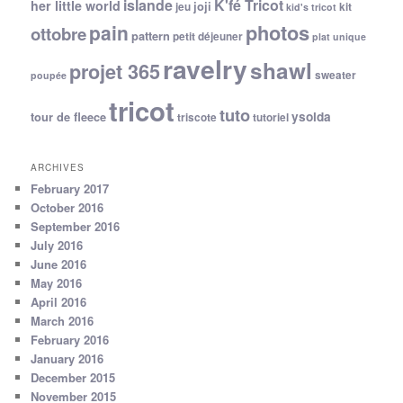
islande
K'fé Tricot
her little world
joji
jeu
kit
kid's tricot
photos
pain
ottobre
pattern
petit déjeuner
plat unique
ravelry
shawl
projet 365
sweater
poupée
tricot
tuto
ysolda
tour de fleece
triscote
tutoriel
ARCHIVES
February 2017
October 2016
September 2016
July 2016
June 2016
May 2016
April 2016
March 2016
February 2016
January 2016
December 2015
November 2015