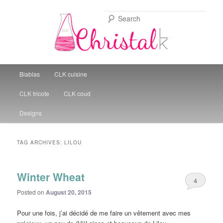
Sear
Christal Little Kitchen
Main menu
Blablas
CLK cuisine
Skip to primary content
Skip to secondary content
CLK tricote
CLK coud
Designs
TAG ARCHIVES:
LILOU
Winter Wheat
4
Posted on
August 20, 2015
Pour une fois, j’ai décidé de me faire un vêtement avec mes