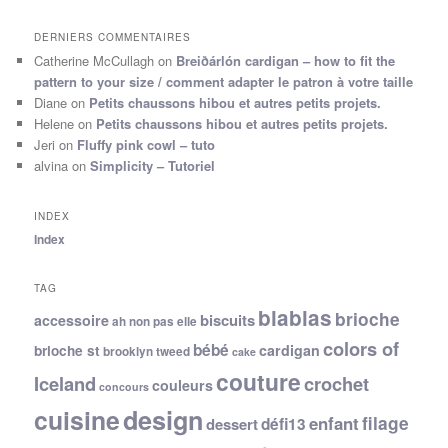
DERNIERS COMMENTAIRES
Catherine McCullagh
on
Breiðárlón cardigan – how to fit the
pattern to your size / comment adapter le patron à votre taille
Diane
on
Petits chaussons hibou et autres petits projets.
Helene
on
Petits chaussons hibou et autres petits projets.
Jeri
on
Fluffy pink cowl – tuto
alvina
on
Simplicity – Tutoriel
INDEX
Index
TAG
blablas
brioche
biscuits
accessoire
ah non pas elle
colors of
bébé
cardigan
brioche st
brooklyn tweed
cake
couture
Iceland
crochet
couleurs
concours
cuisine
design
filage
enfant
dessert
défi13