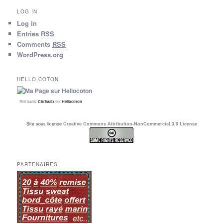
LOG IN
Log in
Entries
RSS
Comments
RSS
WordPress.org
HELLO COTON
Retrouvez
Christalx
sur
Hellocoton
Site sous licence
Creative Commons Attribution-NonCommercial 3.0 License
PARTENAIRES