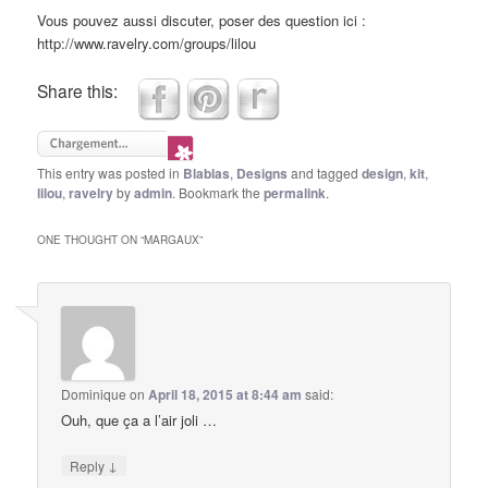
Vous pouvez aussi discuter, poser des question ici :
http://www.ravelry.com/groups/lilou
Share this:
This entry was posted in
Blablas
,
Designs
and tagged
design
,
kit
,
lilou
,
ravelry
by
admin
. Bookmark the
permalink
.
ONE THOUGHT ON “
MARGAUX
”
Dominique
on
April 18, 2015 at 8:44 am
said:
Ouh, que ça a l’air joli …
↓
Reply