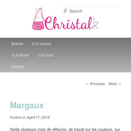
Sear
Christal Little Kitchen
Main menu
Blablas
CLK cuisine
Skip to primary content
CLK tricote
CLK coud
Designs
Post navigation
←
Previous
Next
→
Margaux
Posted on
April 17, 2015
Après plusieurs mois de réflexion, de travail sur les couleurs, sur