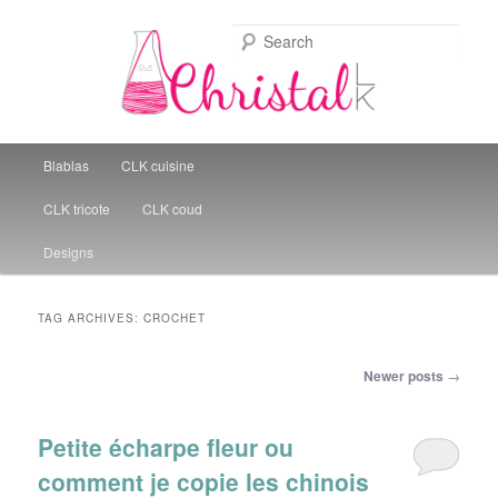
Sear
Christal Little Kitchen
Main menu
Blablas
CLK cuisine
Skip to primary content
Skip to secondary content
CLK tricote
CLK coud
Designs
TAG ARCHIVES:
CROCHET
Post navigation
Newer posts
→
Petite écharpe fleur ou
comment je copie les chinois