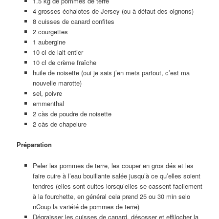
1.5 kg de pommes de terre
4 grosses échalotes de Jersey (ou à défaut des oignons)
8 cuisses de canard confites
2 courgettes
1 aubergine
10 cl de lait entier
10 cl de crème fraîche
huile de noisette (oui je sais j’en mets partout, c’est ma
nouvelle marotte)
sel, poivre
emmenthal
2 càs de poudre de noisette
2 càs de chapelure
Préparation
Peler les pommes de terre, les couper en gros dés et les
faire cuire à l’eau bouillante salée jusqu’à ce qu’elles soient
tendres (elles sont cuites lorsqu’elles se cassent facilement
à la fourchette, en général cela prend 25 ou 30 min selo
nCoup la variété de pommes de terre)
Dégraisser les cuisses de canard, désosser et effilocher la