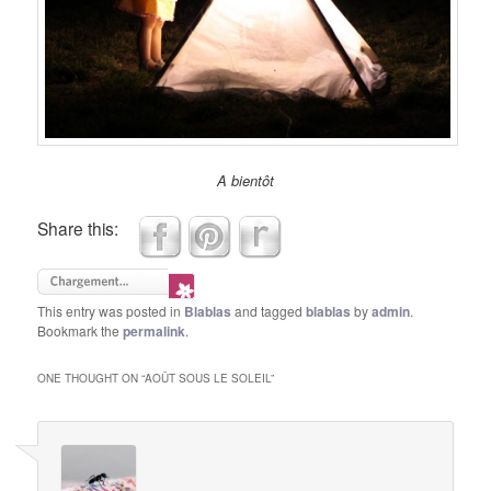
A bientôt
Share this:
This entry was posted in
Blablas
and tagged
blablas
by
admin
.
Bookmark the
permalink
.
ONE THOUGHT ON “
AOÛT SOUS LE SOLEIL
”