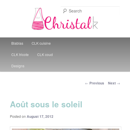
Sear
Christal Little Kitchen
Main menu
Blablas
CLK cuisine
Skip to primary content
CLK tricote
CLK coud
Designs
Post navigation
←
Previous
Next
→
Août sous le soleil
Posted on
August 17, 2012