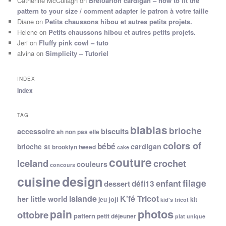
Catherine McCullagh
on
Breiðárlón cardigan – how to fit the
pattern to your size / comment adapter le patron à votre taille
Diane
on
Petits chaussons hibou et autres petits projets.
Helene
on
Petits chaussons hibou et autres petits projets.
Jeri
on
Fluffy pink cowl – tuto
alvina
on
Simplicity – Tutoriel
INDEX
Index
TAG
blablas
brioche
biscuits
accessoire
ah non pas elle
colors of
bébé
cardigan
brioche st
brooklyn tweed
cake
couture
Iceland
crochet
couleurs
concours
cuisine
design
filage
enfant
dessert
défi13
islande
K'fé Tricot
her little world
joji
jeu
kit
kid's tricot
photos
pain
ottobre
pattern
petit déjeuner
plat unique