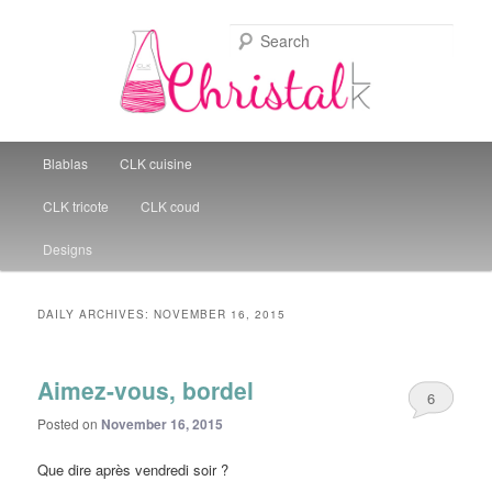
Sear
Christal Little Kitchen
Main menu
Blablas
CLK cuisine
Skip to primary content
Skip to secondary content
CLK tricote
CLK coud
Designs
DAILY ARCHIVES:
NOVEMBER 16, 2015
Aimez-vous, bordel
6
Posted on
November 16, 2015
Que dire après vendredi soir ?