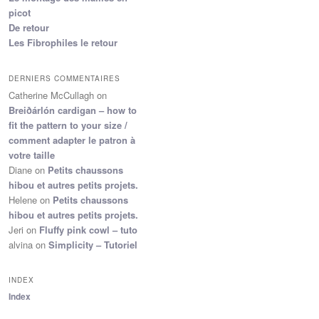
picot
De retour
Les Fibrophiles le retour
DERNIERS COMMENTAIRES
Catherine McCullagh
on
Breiðárlón cardigan – how to
fit the pattern to your size /
comment adapter le patron à
votre taille
Diane
on
Petits chaussons
hibou et autres petits projets.
Helene
on
Petits chaussons
hibou et autres petits projets.
Jeri
on
Fluffy pink cowl – tuto
alvina
on
Simplicity – Tutoriel
INDEX
Index