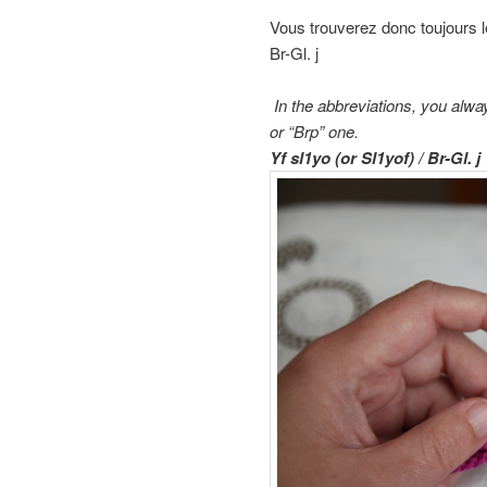
Vous trouverez donc toujours 
Br-Gl. j
In the abbreviations, you alway
or “Brp” one.
Yf sl1yo (or Sl1yof) / Br-Gl. j