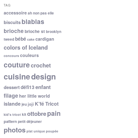
TAG
accessoire
ah non pas elle
blablas
biscuits
brioche
brioche st
brooklyn
bébé
cardigan
tweed
cake
colors of Iceland
couleurs
concours
couture
crochet
cuisine
design
enfant
dessert
défi13
filage
her little world
islande
K'fé Tricot
joji
jeu
pain
ottobre
kit
kid's tricot
pattern
petit déjeuner
photos
plat unique
poupée