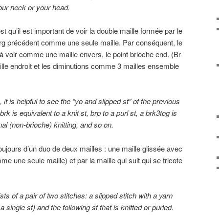
our neck or your head.
t qu’il est important de voir la double maille formée par le
du rg précédent comme une seule maille. Par conséquent, le
 à voir comme une maille envers, le point brioche end. (Br-
lle endroit et les diminutions comme 3 mailles ensemble
it is helpful to see the “yo and slipped st” of the previous
brk is equivalent to a knit st, brp to a purl st, a brk3tog is
onal (non-brioche) knitting, and so on.
ujours d’un duo de deux mailles : une maille glissée avec
e une seule maille) et par la maille qui suit qui se tricote
sts of
a pair of
two
stitches:
a
slipped stitch
with
a
yarn
 a single
st
) and the
following
st that is
knitted or purled.