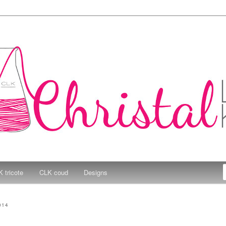
e Kitchen
 tricote
CLK coud
Designs
014