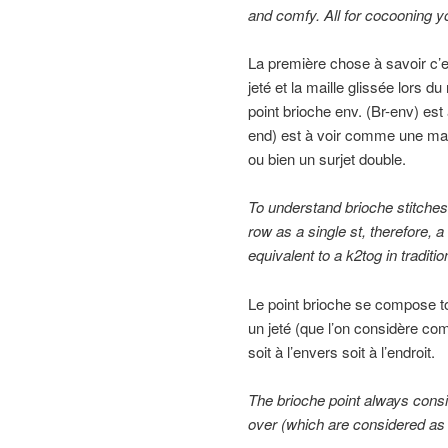
and comfy. All for cocooning y
La première chose à savoir c’es
jeté et la maille glissée lors 
point brioche env. (Br-env) est
end) est à voir comme une mai
ou bien un surjet double.
To understand brioche stitches, 
row as a single st, therefore, a 
equivalent to a k2tog in traditi
Le point brioche se compose to
un jeté (que l’on considère comm
soit à l’envers soit à l’endroit.
The
brioche
point always
consi
over
(
which are considered
as