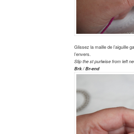
Glissez la maille de l’aiguille g
l’envers.
Slip the st purlwise from left ne
Brk / Br-end