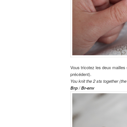
Vous tricotez les deux mailles su
précédent).
You knit the 2 sts together (th
Brp / Br-env