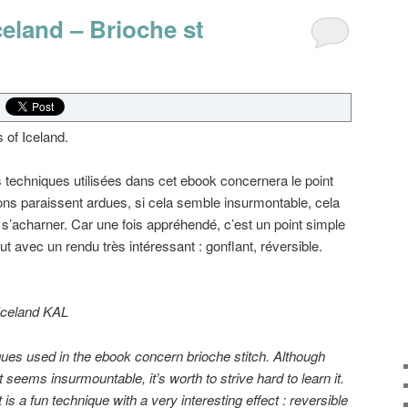
eland – Brioche st
 of Iceland.
 techniques utilisées dans cet ebook concernera le point
ons paraissent ardues, si cela semble insurmontable, cela
 s’acharner. Car une fois appréhendé, c’est un point simple
ut avec un rendu très intéressant : gonflant, réversible.
Iceland
KAL
ques used in
the ebook
concern
brioche
stitch
.
Although
 it seems
insurmountable
,
it’s worth
to
strive hard to learn it
.
t
is a fun technique with a very interesting effect : reversible