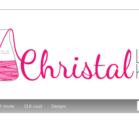
e Kitchen
 tricote
CLK coud
Designs