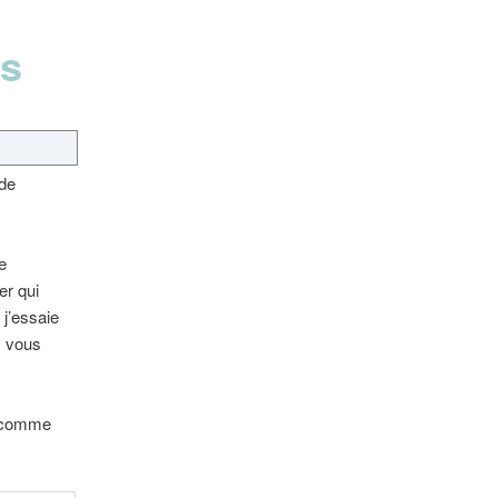
os
 de
e
er qui
j’essaie
, vous
… comme