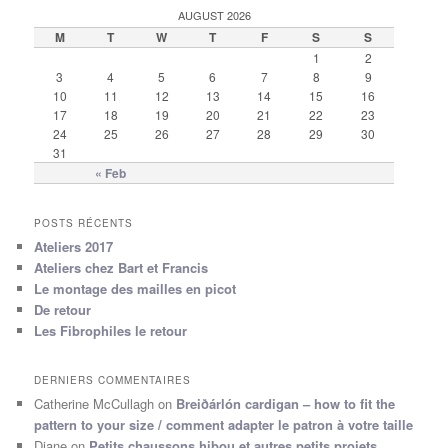
AUGUST 2026
M
T
W
T
F
S
S
1
2
3
4
5
6
7
8
9
10
11
12
13
14
15
16
17
18
19
20
21
22
23
24
25
26
27
28
29
30
31
« Feb
POSTS RÉCENTS
Ateliers 2017
Ateliers chez Bart et Francis
Le montage des mailles en picot
De retour
Les Fibrophiles le retour
DERNIERS COMMENTAIRES
Catherine McCullagh
on
Breiðárlón cardigan – how to fit the
pattern to your size / comment adapter le patron à votre taille
Diane
on
Petits chaussons hibou et autres petits projets.