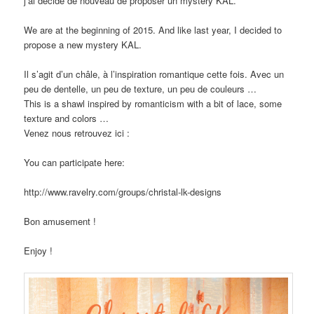
j’ai décidé de nouveau de proposer un mystery KAL.
We
are at the beginning
of 2015.
And
like last year
,
I decided
to
propose a
new
mystery
KAL
.
Il s’agit d’un châle, à l’inspiration romantique cette fois. Avec un
peu de dentelle, un peu de texture, un peu de couleurs …
T
his
is a
shawl inspired by
romanticism
w
ith a bit of
lace,
some
texture and
colors
…
Venez nous retrouvez ici :
You can participate here:
http://www.ravelry.com/groups/christal-lk-designs
Bon amusement !
Enjoy !