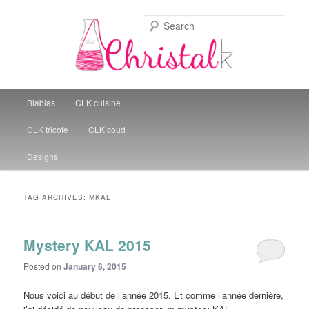
Sear
Christal Little Kitchen
Main menu
Blablas
CLK cuisine
Skip to primary content
Skip to secondary content
CLK tricote
CLK coud
Designs
TAG ARCHIVES:
MKAL
Mystery KAL 2015
Posted on
January 6, 2015
Nous voici au début de l’année 2015. Et comme l’année dernière,