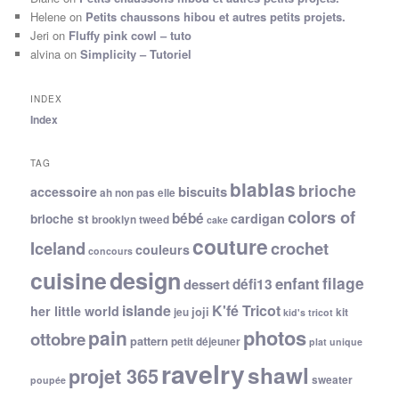
Helene
on
Petits chaussons hibou et autres petits projets.
Jeri
on
Fluffy pink cowl – tuto
alvina
on
Simplicity – Tutoriel
INDEX
Index
TAG
blablas
brioche
biscuits
accessoire
ah non pas elle
colors of
bébé
cardigan
brioche st
brooklyn tweed
cake
couture
Iceland
crochet
couleurs
concours
cuisine
design
filage
enfant
dessert
défi13
islande
K'fé Tricot
her little world
joji
jeu
kit
kid's tricot
photos
pain
ottobre
pattern
petit déjeuner
plat unique
ravelry
shawl
projet 365
sweater
poupée