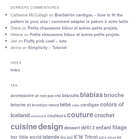
DERNIERS COMMENTAIRES
Catherine McCullagh
on
Breiðárlón cardigan – how to fit the
pattern to your size / comment adapter le patron à votre taille
Diane
on
Petits chaussons hibou et autres petits projets.
Helene
on
Petits chaussons hibou et autres petits projets.
Jeri
on
Fluffy pink cowl – tuto
alvina
on
Simplicity – Tutoriel
INDEX
Index
TAG
blablas
brioche
biscuits
accessoire
ah non pas elle
colors of
bébé
cardigan
brioche st
brooklyn tweed
cake
couture
Iceland
crochet
couleurs
concours
cuisine
design
filage
enfant
dessert
défi13
islande
K'fé Tricot
her little world
joji
jeu
kit
kid's tricot