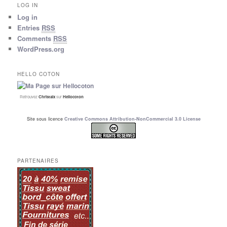
LOG IN
Log in
Entries
RSS
Comments
RSS
WordPress.org
HELLO COTON
Retrouvez
Christalx
sur
Hellocoton
Site sous licence
Creative Commons Attribution-NonCommercial 3.0 License
PARTENAIRES