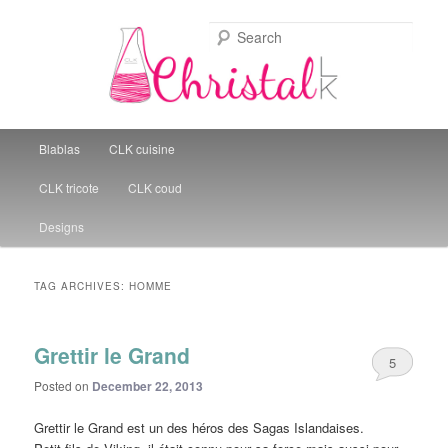
Sear
Christal Little Kitchen
Main menu
Blablas
CLK cuisine
Skip to primary content
Skip to secondary content
CLK tricote
CLK coud
Designs
TAG ARCHIVES:
HOMME
Grettir le Grand
5
Posted on
December 22, 2013
Grettir le Grand est un des héros des Sagas Islandaises.