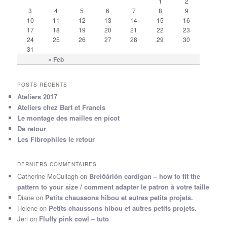
1
2
3
4
5
6
7
8
9
10
11
12
13
14
15
16
17
18
19
20
21
22
23
24
25
26
27
28
29
30
31
« Feb
POSTS RÉCENTS
Ateliers 2017
Ateliers chez Bart et Francis
Le montage des mailles en picot
De retour
Les Fibrophiles le retour
DERNIERS COMMENTAIRES
Catherine McCullagh
on
Breiðárlón cardigan – how to fit the
pattern to your size / comment adapter le patron à votre taille
Diane
on
Petits chaussons hibou et autres petits projets.
Helene
on
Petits chaussons hibou et autres petits projets.
Jeri
on
Fluffy pink cowl – tuto