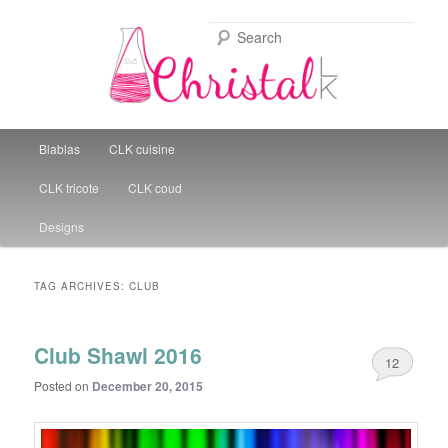
Sear
Christal Little Kitchen
Main menu
Blablas
CLK cuisine
Skip to primary content
Skip to secondary content
CLK tricote
CLK coud
Designs
TAG ARCHIVES:
CLUB
Club Shawl 2016
12
Posted on
December 20, 2015