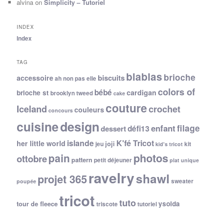
alvina
on
Simplicity – Tutoriel
INDEX
Index
TAG
blablas
brioche
biscuits
accessoire
ah non pas elle
colors of
bébé
cardigan
brioche st
brooklyn tweed
cake
couture
Iceland
crochet
couleurs
concours
cuisine
design
filage
enfant
dessert
défi13
islande
K'fé Tricot
her little world
joji
jeu
kit
kid's tricot
photos
pain
ottobre
pattern
petit déjeuner
plat unique
ravelry
shawl
projet 365
sweater
poupée
tricot
tuto
ysolda
tour de fleece
triscote
tutoriel