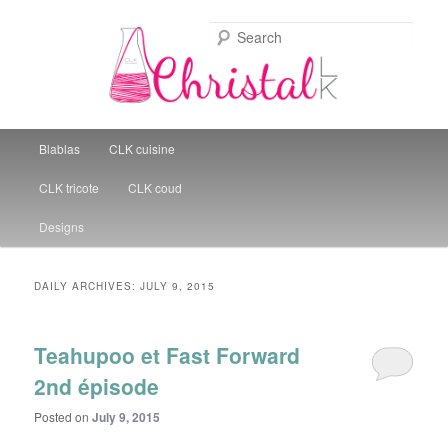
Sear
Christal Little Kitchen
Main menu
Blablas
CLK cuisine
Skip to primary content
Skip to secondary content
CLK tricote
CLK coud
Designs
DAILY ARCHIVES:
JULY 9, 2015
Teahupoo et Fast Forward
2nd épisode
Posted on
July 9, 2015