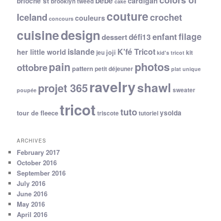
bébé
cardigan
brioche st
brooklyn tweed
cake
couture
Iceland
crochet
couleurs
concours
cuisine
design
filage
enfant
dessert
défi13
islande
K'fé Tricot
her little world
joji
jeu
kit
kid's tricot
photos
pain
ottobre
pattern
petit déjeuner
plat unique
ravelry
shawl
projet 365
sweater
poupée
tricot
tuto
ysolda
tour de fleece
triscote
tutoriel
ARCHIVES
February 2017
October 2016
September 2016
July 2016
June 2016
May 2016
April 2016