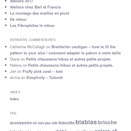
Ateliers 2017
Ateliers chez Bart et Francis
Le montage des mailles en picot
De retour
Les Fibrophiles le retour
DERNIERS COMMENTAIRES
Catherine McCullagh
on
Breiðárlón cardigan – how to fit the
pattern to your size / comment adapter le patron à votre taille
Diane
on
Petits chaussons hibou et autres petits projets.
Helene
on
Petits chaussons hibou et autres petits projets.
Jeri
on
Fluffy pink cowl – tuto
alvina
on
Simplicity – Tutoriel
INDEX
Index
TAG
blablas
brioche
biscuits
accessoire
ah non pas elle
colors of