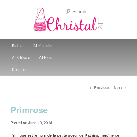
Sear
Christal Little Kitchen
Main menu
Blablas
CLK cuisine
Skip to primary content
CLK tricote
CLK coud
Designs
Post navigation
←
Previous
Next
→
Primrose
Posted on
June 19, 2014
Primrose est le nom de la petite soeur de Katniss, héroïne de